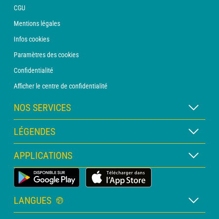
CGU
Mentions légales
Infos cookies
Paramètres des cookies
Confidentialité
Afficher le centre de confidentialité
NOS SERVICES
Abonnement METEO Xpert
LÉGENDES
Abonnement METEO PRO
Légende des cartes
APPLICATIONS
Consultation avec un prévisionniste
Légende des pictogrammes
Bulletin PRO
Application Météo Terrestre
Glossaire
Alertes
LANGUES
Certificats d'intempéries