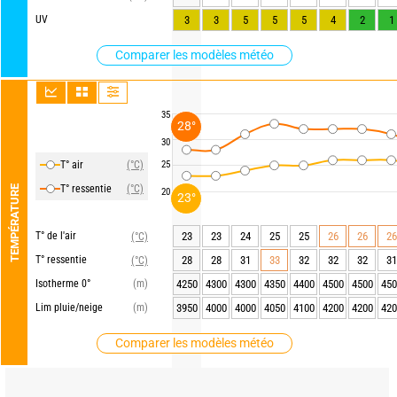
UV
3
3
5
5
5
4
2
1
Comparer les modèles météo
35
28°
30
T° air
(°C)
25
T° ressentie
(°C)
TEMPÉRATURE
20
23°
T° de l'air
23
23
24
25
25
26
26
26
(°C)
T° ressentie
28
28
31
33
32
32
32
31
(°C)
Isotherme 0°
(m)
4250
4300
4300
4350
4400
4500
4500
450
Lim pluie/neige
(m)
3950
4000
4000
4050
4100
4200
4200
420
Comparer les modèles météo