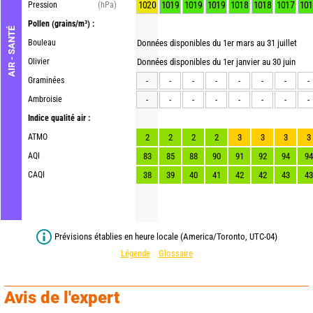
1020
1019
1019
1019
1018
1018
1017
101
Pression
(hPa)
Pollen
(grains/m³) :
AIR - SANTÉ
Bouleau
Données disponibles du 1er mars au 31 juillet
Olivier
Données disponibles du 1er janvier au 30 juin
Graminées
-
-
-
-
-
-
-
-
Ambroisie
-
-
-
-
-
-
-
-
Indice qualité air :
ATMO
2
2
2
2
3
3
3
3
AQI
83
85
88
90
91
92
94
94
CAQI
38
39
40
41
42
42
43
43
Prévisions établies en heure locale (America/Toronto, UTC-04)
Légende
Glossaire
Avis de l'expert