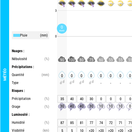
3
0
mm
Pluie
(mm)
0
Nuages :
Nébulosité
(%)
90
100
80
75
60
55
55
5
Précipitations :
MÉTÉO
Quantité
(mm)
0
0
0
0
0
0
0
0
Type
-
-
-
-
Risques :
Précipitation
(%)
35
40
40
30
0
0
0
0
30
40
40
30
10
10
10
0
Orage
(%)
Luminosité :
Humidité
(%)
87
85
81
77
74
72
71
71
Visibilité
(km)
5
5
10
>20
>20
>20
>20
>2