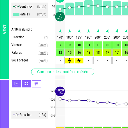
Vent moy
(km/h)
10
Rafales
(km/h)
7
0
km/h
VENT
A 10 m du sol :
Direction
170
°
180
°
185
°
190
°
200
°
205
°
200
°
200
(°)
Vitesse
7
9
10
11
11
10
10
10
(km/h)
12
15
16
18
18
17
17
16
Rafales
(km/h)
-
>50
>55
-
-
-
-
-
Sous orages
(km/h)
Comparer les modèles météo
1020
1025
hPa
1020
1015
Pression
(hPa)
1010