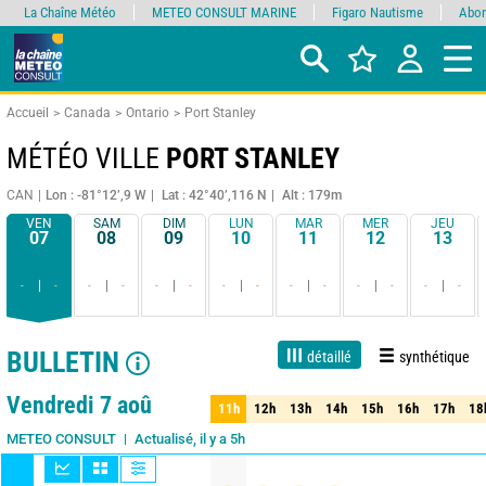
La Chaîne Météo
METEO CONSULT MARINE
Figaro Nautisme
Abon
Accueil
Canada
Ontario
Port Stanley
MÉTÉO VILLE
PORT STANLEY
CAN
Lon : -81°12’,9 W
Lat : 42°40’,116 N
Alt : 179m
VEN
SAM
DIM
LUN
MAR
MER
JEU
07
08
09
10
11
12
13
-
-
-
-
-
-
-
-
-
-
-
-
-
-
BULLETIN
détaillé
synthétique
1 jour
3 jours
7 jours
15 jours
90%
Fiabilité
Vendredi 7 aoû
11h
12h
13h
14h
15h
16h
17h
18
11h
12h
13h
14h
15h
16h
17h
18
Actualisé, il y a 5h
METEO CONSULT