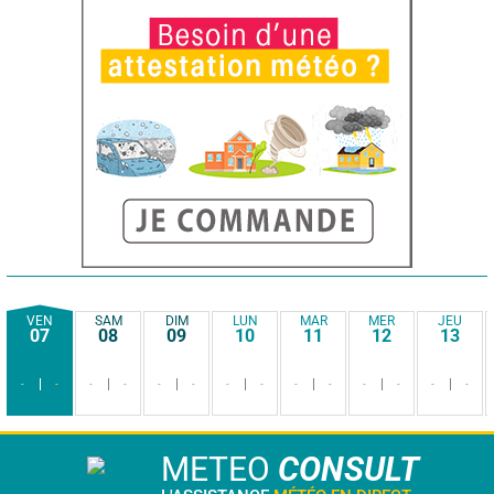
VEN
SAM
DIM
LUN
MAR
MER
JEU
07
08
09
10
11
12
13
-
-
-
-
-
-
-
-
-
-
-
-
-
-
METEO
CONSULT