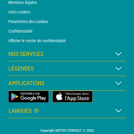
Mentions légales
Infos cookies
Paramètres des cookies
Confidentialité
Afficher le centre de confidentialité
NOS SERVICES
Abonnement METEO Xpert
LÉGENDES
Abonnement METEO PRO
Légende des cartes
APPLICATIONS
Consultation avec un prévisionniste
Légende des pictogrammes
Bulletin PRO
Application Météo Terrestre
Glossaire
Alertes
LANGUES
Certificats d'intempéries
Français
Relevés sur mesure
Copyright METEO CONSULT © 2026
Anglais