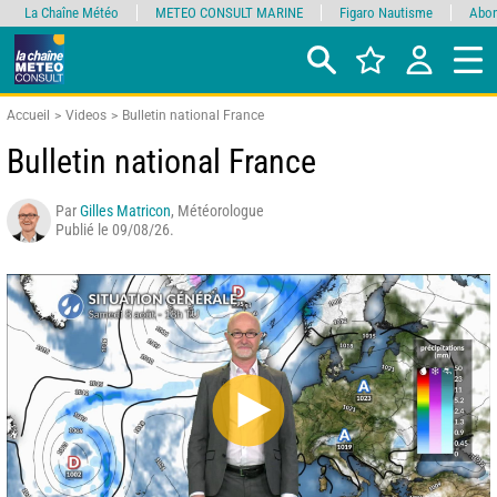
La Chaîne Météo
METEO CONSULT MARINE
Figaro Nautisme
Abon
Accueil
Videos
Bulletin national France
Bulletin national France
Par
Gilles Matricon
, Météorologue
Publié le 09/08/26.