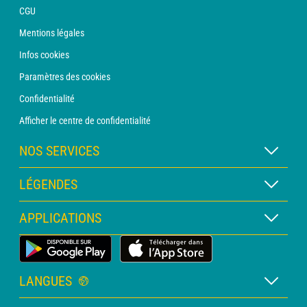
CGU
Mentions légales
Infos cookies
Paramètres des cookies
Confidentialité
Afficher le centre de confidentialité
NOS SERVICES
Abonnement METEO Xpert
LÉGENDES
Abonnement METEO PRO
Légende des cartes
APPLICATIONS
Consultation avec un prévisionniste
Légende des pictogrammes
Bulletin PRO
Application Météo Terrestre
Glossaire
Alertes
LANGUES
Certificats d'intempéries