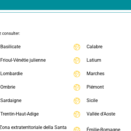
z consulter:
Basilicate
Calabre
Frioul-Vénétie julienne
Latium
Lombardie
Marches
Ombrie
Piémont
Sardaigne
Sicile
Trentin-Haut-Adige
Vallée d'Aoste
Zona extraterritoriale della Santa
Émilie-Romagne