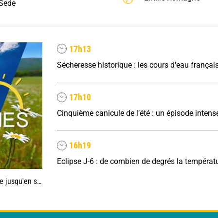
Sede
17h13
17h10
16h19
'en septembre