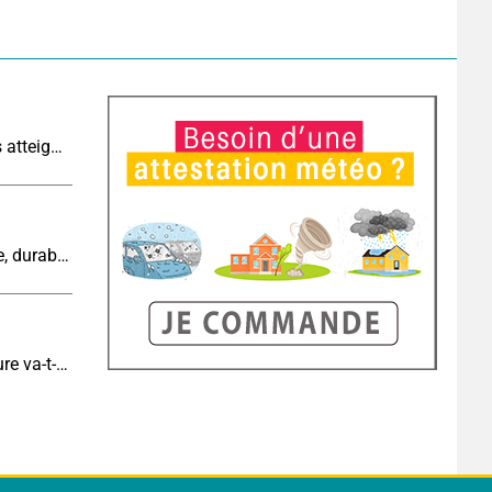
Sécheresse historique : les cours d'eau français atteignent un niveau critique
Cinquième canicule de l’été : un épisode intense, durable et étendu la semaine prochaine
Eclipse J-6 : de combien de degrés la température va-t-elle chuter pendant l'éclipse du 12 août ?