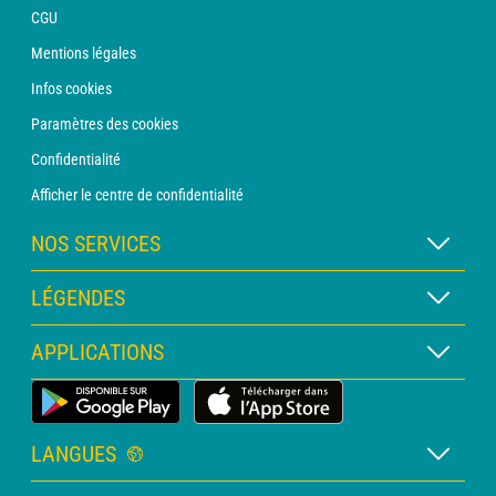
CGU
Mentions légales
Infos cookies
Paramètres des cookies
Confidentialité
Afficher le centre de confidentialité
NOS SERVICES
Abonnement METEO Xpert
LÉGENDES
Abonnement METEO PRO
Légende des cartes
APPLICATIONS
Consultation avec un prévisionniste
Légende des pictogrammes
Bulletin PRO
Application Météo Terrestre
Glossaire
Alertes
LANGUES
Certificats d'intempéries