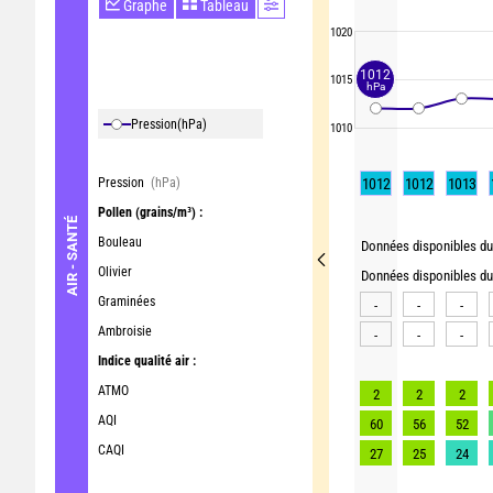
Graphe
Tableau
1020
1012
1015
hPa
Pression
(hPa)
1010
Pression
(hPa)
1012
1012
1013
Pollen
(grains/m³) :
AIR - SANTÉ
Bouleau
Données disponibles du 
Olivier
Données disponibles du 
Graminées
-
-
-
Ambroisie
-
-
-
Indice qualité air :
ATMO
2
2
2
AQI
60
56
52
CAQI
27
25
24