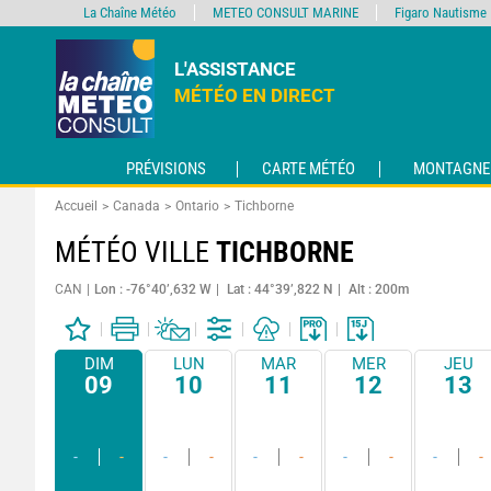
La Chaîne Météo
METEO CONSULT MARINE
Figaro Nautisme
L'ASSISTANCE
MÉTÉO EN DIRECT
PRÉVISIONS
CARTE MÉTÉO
MONTAGNE
Accueil
Canada
Ontario
Tichborne
MÉTÉO VILLE
TICHBORNE
CAN
Lon : -76°40’,632 W
Lat : 44°39’,822 N
Alt : 200m
DIM
LUN
MAR
MER
JEU
09
10
11
12
13
-
-
-
-
-
-
-
-
-
-