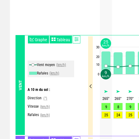
Graphe
Tableau
25
km/h
30
20
Vent moyen
(km/h)
10
9
Rafales
(km/h)
0
km/h
VENT
A 10 m du sol :
Direction
(°)
265
°
265
°
270
°
Vitesse
(km/h)
9
8
9
Rafales
25
24
25
(km/h)