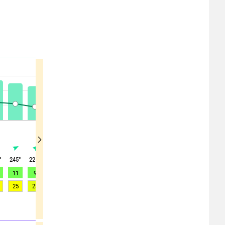
°
245
°
225
°
220
°
225
°
235
°
225
°
235
°
210
°
210
°
11
9
9
8
7
5
5
3
3
25
23
19
20
17
10
13
6
7