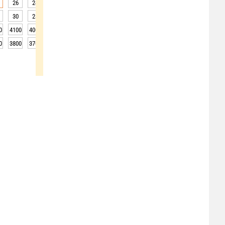
26
24
22
21
20
19
19
19
19
30
28
23
22
18
18
18
18
18
0
4100
4000
3950
3850
3750
3650
3700
3700
3750
0
3800
3700
3650
3550
3450
3350
3400
3400
3450