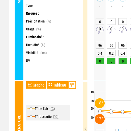
Type
-
-
-
Risques :
Précipitation
(%)
0
0
0
0
0
0
Orage
(%)
Luminosité :
Humidité
(%)
96
96
96
Visibilité
(km)
0.4
0.2
0.4
UV
0
0
0
Graphe
Tableau
40
30
18°
T° de l'air
(°C)
20
T° ressentie
(°C)
TEMPÉRATURE
10
17°