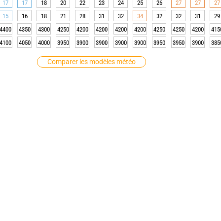
17
17
18
20
22
23
24
25
26
27
27
27
15
16
18
21
28
31
32
34
32
32
31
29
4400
4350
4300
4250
4200
4200
4200
4200
4250
4250
4200
415
4100
4050
4000
3950
3900
3900
3900
3900
3950
3950
3900
385
Comparer les modèles météo