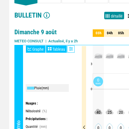
BULLETIN
détaillé
Dimanche 9 août
03h
04h
05h
03h
04h
05h
Actualisé, il y a 2h
METEO CONSULT
Graphe
Tableau
3
0
mm
Pluie
(mm)
0
Nuages :
Nébulosité
(%)
40
25
20
Précipitations :
MÉTÉO
Quantité
(mm)
0
0
0