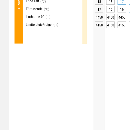
T° de l'air
(°C)
18
18
17
T° ressentie
(°C)
17
16
16
Isotherme 0°
(m)
4450
4450
4450
Limite pluie/neige
(m)
4150
4150
4150