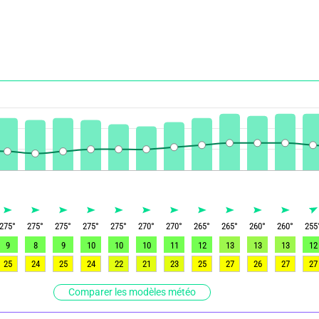
275
°
275
°
275
°
275
°
275
°
270
°
270
°
265
°
265
°
260
°
260
°
255
9
8
9
10
10
10
11
12
13
13
13
12
25
24
25
24
22
21
23
25
27
26
27
27
Comparer les modèles météo