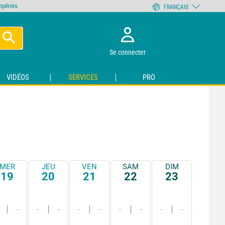
empéries
FRANÇAIS
Se connecter
VIDÉOS
SERVICES
PRO
MER
JEU
VEN
SAM
DIM
19
20
21
22
23
-
-
-
-
-
-
-
-
-