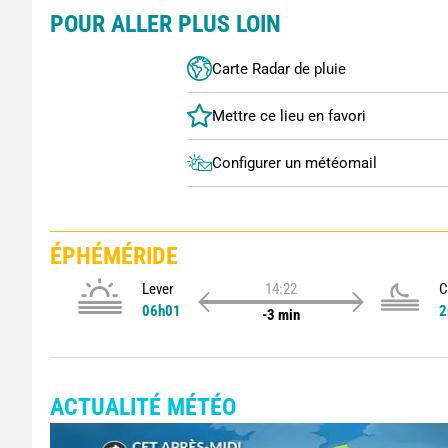
POUR ALLER PLUS LOIN
Carte Radar de pluie
Configurer un météomail
ÉPHÉMÉRIDE
Lever
14:22
C
06h01
2
-3 min
ACTUALITÉ MÉTÉO