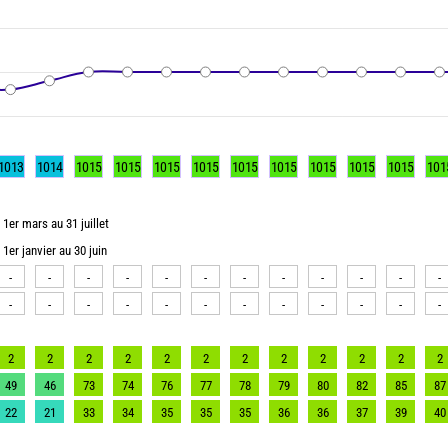
1013
1014
1015
1015
1015
1015
1015
1015
1015
1015
1015
101
1er mars au 31 juillet
1er janvier au 30 juin
-
-
-
-
-
-
-
-
-
-
-
-
-
-
-
-
-
-
-
-
-
-
-
-
2
2
2
2
2
2
2
2
2
2
2
2
49
46
73
74
76
77
78
79
80
82
85
87
22
21
33
34
35
35
35
36
36
37
39
40