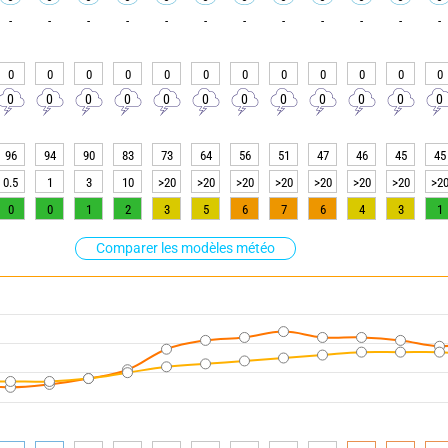
-
-
-
-
-
-
-
-
-
-
-
-
0
0
0
0
0
0
0
0
0
0
0
0
0
0
0
0
0
0
0
0
0
0
0
0
96
94
90
83
73
64
56
51
47
46
45
45
0.5
1
3
10
>20
>20
>20
>20
>20
>20
>20
>2
0
0
1
2
3
5
6
7
6
4
3
1
Comparer les modèles météo