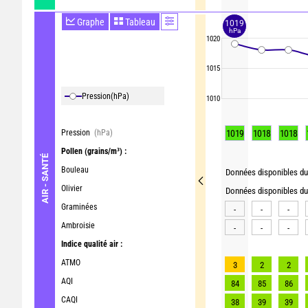
Graphe
Tableau
1019
hPa
1020
1015
Pression
(hPa)
1010
Pression
(hPa)
1019
1018
1018
Pollen
(grains/m³) :
AIR - SANTÉ
Bouleau
Données disponibles du 
Olivier
Données disponibles du 
Graminées
-
-
-
Ambroisie
-
-
-
Indice qualité air :
ATMO
3
2
2
AQI
84
85
86
CAQI
38
39
39