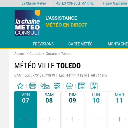
La Chaîne Météo
METEO CONSULT MARINE
Figaro Nautisme
L'ASSISTANCE
MÉTÉO EN DIRECT
PRÉVISIONS
CARTE MÉTÉO
MONTAGNE
Accueil
Canada
Ontario
Toledo
MÉTÉO VILLE
TOLEDO
CAN
Lon : -75°59’,718 W
Lat : 44°44’,412 N
Alt : 119m
VEN
SAM
DIM
LUN
MAR
07
08
09
10
11
-
-
-
-
-
-
-
-
-
-