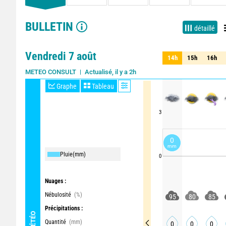
BULLETIN
détaillé
Vendredi 7 août
14h
15h
16h
14h
15h
16h
Actualisé, il y a 2h
METEO CONSULT
Graphe
Tableau
3
0
mm
Pluie
(mm)
0
Nuages :
Nébulosité
(%)
95
80
85
Précipitations :
MÉTÉO
Quantité
(mm)
0
0
0