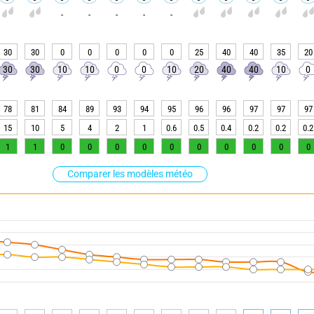
-
-
-
-
-
30
30
0
0
0
0
0
25
40
40
35
20
30
30
10
10
0
0
10
20
40
40
10
0
78
81
84
89
93
94
95
96
96
97
97
97
15
10
5
4
2
1
0.6
0.5
0.4
0.2
0.2
0.2
1
1
0
0
0
0
0
0
0
0
0
0
Comparer les modèles météo