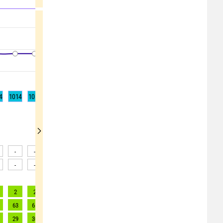
4
1014
1014
1014
1014
1014
1013
1013
1013
1012
-
-
-
-
-
-
-
-
-
-
-
-
-
-
-
-
-
-
2
2
2
2
2
2
2
2
2
63
65
67
70
73
77
80
85
89
29
30
30
32
33
35
37
39
40