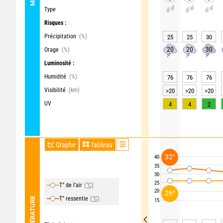
Type
Risques :
Précipitation
(%)
25
25
30
20
20
30
Orage
(%)
Luminosité :
Humidité
(%)
76
76
76
Visibilité
(km)
>20
>20
>20
UV
4
4
2
Graphe
Tableau
32°
40
35
30
25
T° de l'air
(°C)
20
26°
T° ressentie
(°C)
TEMPÉRATURE
15