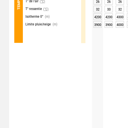
T° de l'air
(°C)
26
26
26
T° ressentie
(°C)
32
33
32
Isotherme 0°
(m)
4200
4200
4300
Limite pluie/neige
(m)
3900
3900
4000