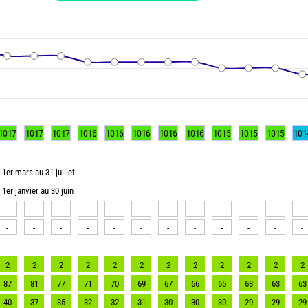
1017
1017
1017
1016
1016
1016
1016
1016
1015
1015
1015
101
1er mars au 31 juillet
1er janvier au 30 juin
-
-
-
-
-
-
-
-
-
-
-
-
-
-
-
-
-
-
-
-
-
-
-
-
2
2
2
2
2
2
2
2
2
2
2
2
87
81
77
71
70
69
67
66
65
63
63
63
40
37
35
32
32
31
30
30
30
29
29
29