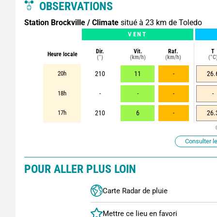
OBSERVATIONS
Station Brockville / Climate
situé à 23 km de Toledo
VENT
Dir.
Vit.
Raf.
T
Heure locale
(°)
(km/h)
(km/h)
(°C
20h
210
11
-
26.
18h
-
-
-
-
17h
210
6
-
26.
Consulter le
POUR ALLER PLUS LOIN
Carte Radar de pluie