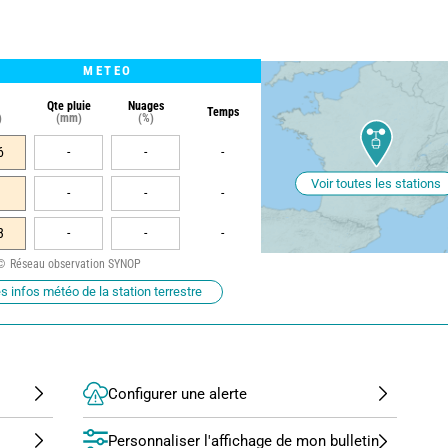
METEO
Qte pluie
Nuages
Temps
)
(mm)
(%)
6
-
-
-
Voir toutes les stations
-
-
-
3
-
-
-
Réseau observation SYNOP
s infos météo de la station terrestre
Configurer une alerte
Personnaliser l'affichage de mon bulletin