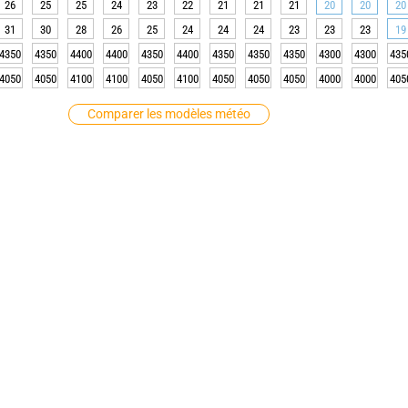
26
25
25
24
23
22
21
21
21
20
20
20
31
30
28
26
25
24
24
24
23
23
23
19
4350
4350
4400
4400
4350
4400
4350
4350
4350
4300
4300
435
4050
4050
4100
4100
4050
4100
4050
4050
4050
4000
4000
405
Comparer les modèles météo