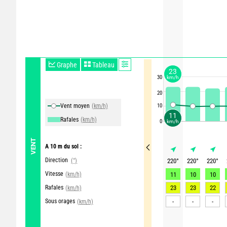
Graphe
Tableau
23
30
km/h
20
Vent moyen
(km/h)
10
11
Rafales
(km/h)
0
km/h
VENT
A 10 m du sol :
Direction
(°)
220
°
220
°
220
°
Vitesse
(km/h)
11
10
10
Rafales
23
23
22
(km/h)
Sous orages
-
-
-
(km/h)