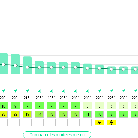
220
°
220
°
215
°
205
°
195
°
205
°
210
°
210
°
220
°
225
°
230
°
220
10
9
7
7
7
7
7
6
6
5
5
5
23
22
19
14
13
13
13
11
10
8
8
8
-
-
-
-
-
-
-
-
>50
>50
-
-
Comparer les modèles météo