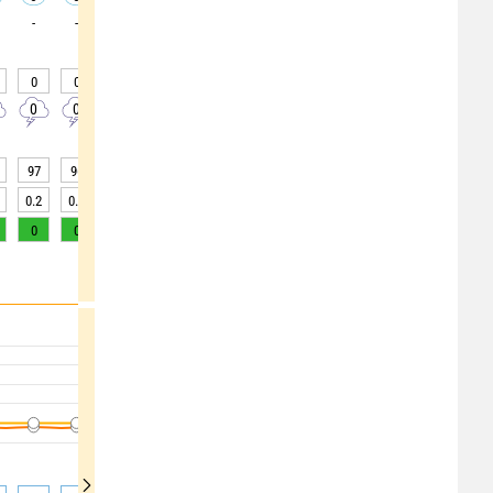
-
-
-
-
-
-
-
-
-
0
0
0
0
0
0
0
0
0
0
0
0
0
0
0
0
0
0
97
96
95
92
88
84
78
74
69
0.2
0.4
0.6
2
5
10
15
>20
>20
0
0
0
1
2
3
4
5
6