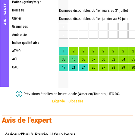
Pollen
(grains/m³) :
AIR - SANTÉ
Bouleau
Données disponibles du 1er mars au 31 juillet
Olivier
Données disponibles du 1er janvier au 30 juin
Graminées
-
-
-
-
-
-
-
-
Ambroisie
-
-
-
-
-
-
-
-
Indice qualité air :
ATMO
1
2
2
2
2
2
2
2
AQI
38
46
53
57
60
62
64
65
CAQI
17
21
24
26
27
28
29
30
Prévisions établies en heure locale (America/Toronto, UTC-04)
Légende
Glossaire
Avis de l'expert
Aujourd'hui à Barrie,
il fera beau.