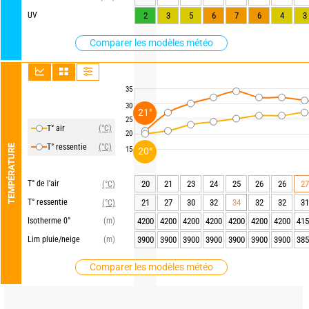
UV
2
3
5
6
7
6
4
3
Comparer les modèles météo
35
30
21°
25
T° air
(°C)
20
T° ressentie
(°C)
TEMPÉRATURE
15
20°
T° de l'air
20
21
23
24
25
26
26
27
(°C)
T° ressentie
21
27
30
32
34
32
32
31
(°C)
Isotherme 0°
(m)
4200
4200
4200
4200
4200
4200
4200
415
Lim pluie/neige
(m)
3900
3900
3900
3900
3900
3900
3900
385
Comparer les modèles météo