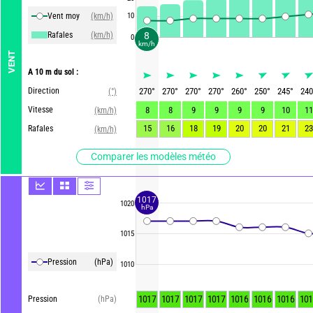
Vent moy
(km/h)
10
Rafales
(km/h)
8
0
km/h
VENT
A 10 m du sol :
Direction
270
°
270
°
270
°
270
°
260
°
250
°
245
°
240
(°)
Vitesse
8
8
9
9
9
9
10
11
(km/h)
15
16
18
19
20
20
21
23
Rafales
(km/h)
Comparer les modèles météo
1017
1020
hPa
1015
Pression
(hPa)
1010
1017
1017
1017
1017
1016
1016
1016
101
Pression
(hPa)