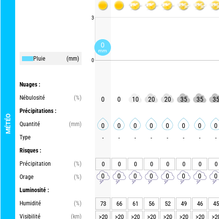
3
0
mm
Pluie
(mm)
0
Nuages :
Nébulosité
(%)
0
0
10
20
20
35
35
3
Précipitations :
MÉTÉO
Quantité
(mm)
0
0
0
0
0
0
0
0
Type
-
-
-
-
-
-
-
-
Risques :
Précipitation
(%)
0
0
0
0
0
0
0
0
0
0
0
0
0
0
0
0
Orage
(%)
Luminosité :
Humidité
(%)
73
66
61
56
52
49
46
45
Visibilité
(km)
>20
>20
>20
>20
>20
>20
>20
>2