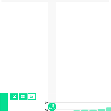
30
15
km/h
20