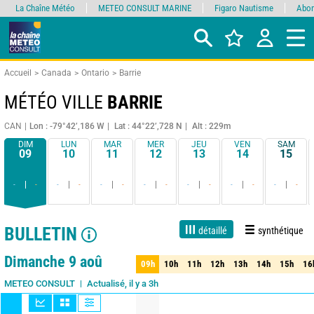
La Chaîne Météo
METEO CONSULT MARINE
Figaro Nautisme
Abon
Accueil
Canada
Ontario
Barrie
MÉTÉO VILLE
BARRIE
CAN
Lon : -79°42’,186 W
Lat : 44°22’,728 N
Alt : 229m
DIM
LUN
MAR
MER
JEU
VEN
SAM
09
10
11
12
13
14
15
-
-
-
-
-
-
-
-
-
-
-
-
-
-
BULLETIN
détaillé
synthétique
1 jour
3 jours
7 jours
15 jours
90%
Fiabilité
Dimanche 9 aoû
09h
10h
11h
12h
13h
14h
15h
16
09h
10h
11h
12h
13h
14h
15h
16
Actualisé, il y a 3h
METEO CONSULT