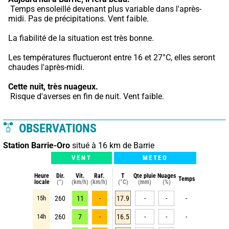
 Temps ensoleillé devenant plus variable dans l'après-
midi. Pas de précipitations. Vent faible.
La fiabilité de la situation est très bonne.
Les températures fluctueront entre 16 et 27°C, elles seront 
chaudes l'après-midi.
Cette nuit,
très nuageux.
 Risque d'averses en fin de nuit. Vent faible.
OBSERVATIONS
Station Barrie-Oro
situé à 16 km de Barrie
VENT
METEO
Heure
Dir.
Vit.
Raf.
T
Qte pluie
Nuages
Temps
locale
(°)
(km/h)
(km/h)
(°C)
(mm)
(%)
15h
260
11
-
17.9
-
-
-
14h
260
7
-
16.5
-
-
-