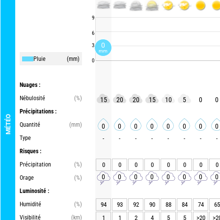
9
6
0
3
mm
Pluie
(mm)
0
Nuages :
Nébulosité
(%)
15
20
20
15
10
5
0
0
Précipitations :
MÉTÉO
Quantité
(mm)
0
0
0
0
0
0
0
0
Type
-
-
-
-
-
-
-
-
Risques :
Précipitation
(%)
0
0
0
0
0
0
0
0
0
0
0
0
0
0
0
0
Orage
(%)
Luminosité :
Humidité
(%)
94
93
92
90
88
84
74
65
Visibilité
(km)
1
1
2
4
5
5
>20
>2