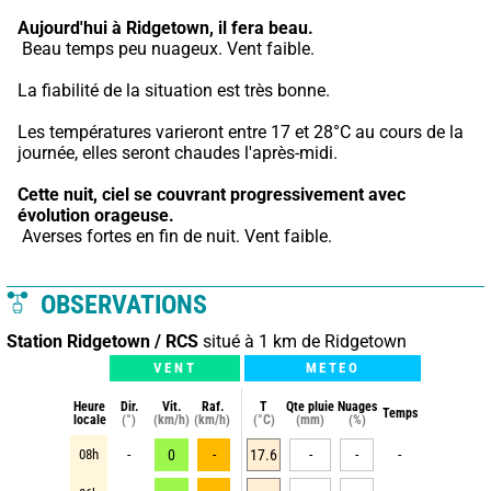
Aujourd'hui à Ridgetown,
il fera beau.
 Beau temps peu nuageux. Vent faible.
La fiabilité de la situation est très bonne.
Les températures varieront entre 17 et 28°C au cours de la 
journée, elles seront chaudes l'après-midi.
Cette nuit,
ciel se couvrant progressivement avec 
évolution orageuse.
 Averses fortes en fin de nuit. Vent faible.
OBSERVATIONS
Station Ridgetown / RCS
situé à 1 km de Ridgetown
VENT
METEO
Heure
Dir.
Vit.
Raf.
T
Qte pluie
Nuages
Temps
locale
(°)
(km/h)
(km/h)
(°C)
(mm)
(%)
08h
-
0
-
17.6
-
-
-