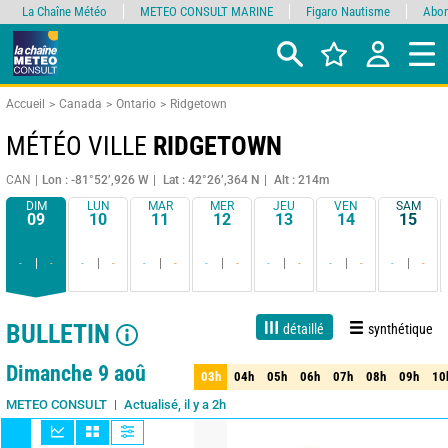
La Chaîne Météo
METEO CONSULT MARINE
Figaro Nautisme
Abon
Accueil
Canada
Ontario
Ridgetown
MÉTÉO VILLE
RIDGETOWN
CAN
Lon : -81°52’,926 W
Lat : 42°26’,364 N
Alt : 214m
DIM
LUN
MAR
MER
JEU
VEN
SAM
09
10
11
12
13
14
15
-
-
-
-
-
-
-
-
-
-
-
-
-
-
BULLETIN
détaillé
synthétique
1 jour
3 jours
7 jours
15 jours
90%
Fiabilité
Dimanche 9 aoû
03h
04h
05h
06h
07h
08h
09h
10
03h
04h
05h
06h
07h
08h
09h
10
Actualisé, il y a 2h
METEO CONSULT