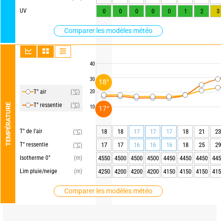
UV
0
0
0
0
0
1
2
3
Comparer les modèles météo
40
30
18°
T° air
(°C)
20
T° ressentie
(°C)
TEMPÉRATURE
10
17°
T° de l'air
18
18
17
17
17
18
21
23
(°C)
T° ressentie
17
17
16
16
16
18
25
29
(°C)
Isotherme 0°
(m)
4550
4500
4500
4500
4450
4450
4450
445
Lim pluie/neige
(m)
4250
4200
4200
4200
4150
4150
4150
415
Comparer les modèles météo