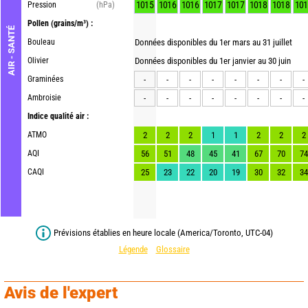
1015
1016
1016
1017
1017
1018
1018
101
Pression
(hPa)
Pollen
(grains/m³) :
AIR - SANTÉ
Bouleau
Données disponibles du 1er mars au 31 juillet
Olivier
Données disponibles du 1er janvier au 30 juin
Graminées
-
-
-
-
-
-
-
-
Ambroisie
-
-
-
-
-
-
-
-
Indice qualité air :
ATMO
2
2
2
1
1
2
2
2
AQI
56
51
48
45
41
67
70
74
CAQI
25
23
22
20
19
30
32
34
Prévisions établies en heure locale (America/Toronto, UTC-04)
Légende
Glossaire
Avis de l'expert