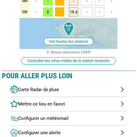
06h
-
-
-
-
-
-
-
05h
-
0
-
19.4
-
-
-
Voir toutes les stations
Réseau observation SYNOP
Consulter les infos météo de la station terrestre
POUR ALLER PLUS LOIN
Carte Radar de pluie
Configurer un météomail
Configurer une alerte