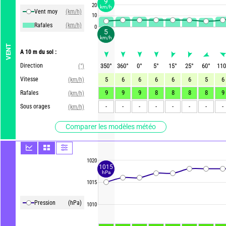
9
20
km/h
Vent moy
(km/h)
10
Rafales
(km/h)
0
5
km/h
VENT
A 10 m du sol :
Direction
350
°
360
°
0
°
5
°
15
°
25
°
60
°
110
(°)
Vitesse
5
6
6
6
6
6
5
6
(km/h)
9
9
9
8
8
8
8
9
Rafales
(km/h)
-
-
-
-
-
-
-
-
Sous orages
(km/h)
Comparer les modèles météo
1020
1015
hPa
1015
Pression
(hPa)
1010