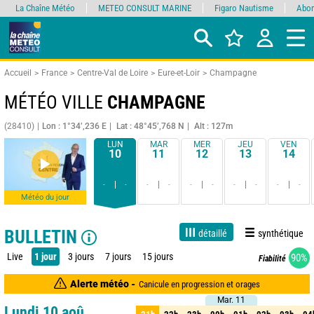
La Chaîne Météo
METEO CONSULT MARINE
Figaro Nautisme
Abon
Accueil
France
Centre-Val de Loire
Eure-et-Loir
Champagne
MÉTÉO VILLE
CHAMPAGNE
(28410)
Lon : 1°34’,236 E
Lat : 48°45’,768 N
Alt : 127m
LUN
MAR
MER
JEU
VEN
10
11
12
13
14
-
-
-
-
-
-
-
-
-
-
Météo du jour
BULLETIN
détaillé
synthétique
Live
1 jour
3 jours
7 jours
15 jours
90%
Fiabilité
Alerte météo -
Canicule en progression et orages
Mar. 11
Mar. 11
Lundi 10 aoû