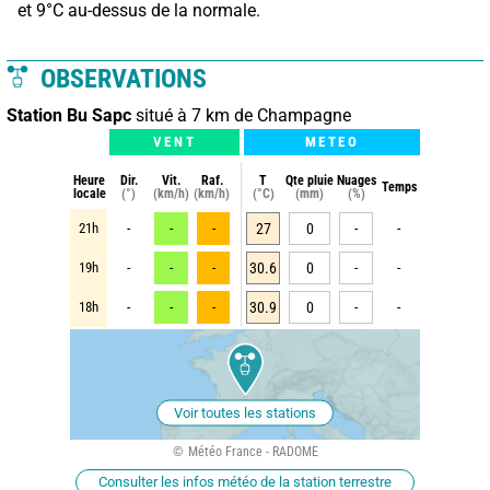
et 9°C au-dessus de la normale.
OBSERVATIONS
Station Bu Sapc
situé à 7 km de Champagne
VENT
METEO
Heure
Dir.
Vit.
Raf.
T
Qte pluie
Nuages
Temps
locale
(°)
(km/h)
(km/h)
(°C)
(mm)
(%)
21h
-
-
-
27
0
-
-
19h
-
-
-
30.6
0
-
-
18h
-
-
-
30.9
0
-
-
Voir toutes les stations
Météo France - RADOME
Consulter les infos météo de la station terrestre