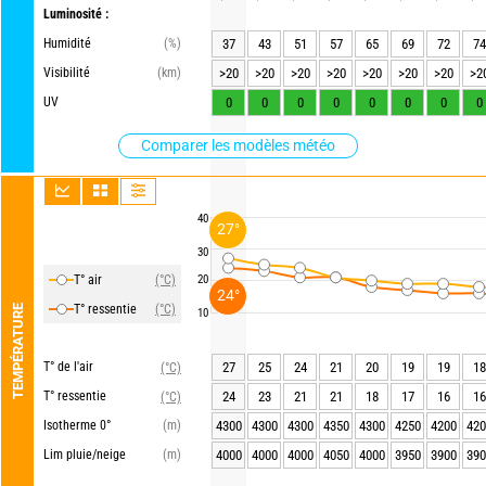
Luminosité :
Humidité
(%)
37
43
51
57
65
69
72
74
Visibilité
(km)
>20
>20
>20
>20
>20
>20
>20
>2
UV
0
0
0
0
0
0
0
0
Comparer les modèles météo
40
27°
30
T° air
(°C)
20
24°
T° ressentie
(°C)
TEMPÉRATURE
10
T° de l'air
27
25
24
21
20
19
19
18
(°C)
T° ressentie
24
23
21
21
18
17
16
16
(°C)
Isotherme 0°
(m)
4300
4300
4300
4350
4300
4250
4200
420
Lim pluie/neige
(m)
4000
4000
4000
4050
4000
3950
3900
390