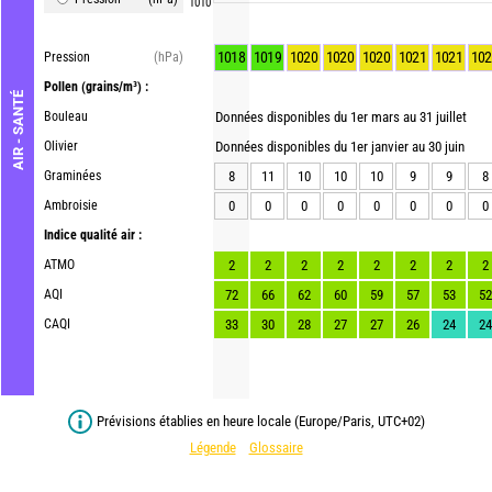
1010
1018
1019
1020
1020
1020
1021
1021
102
Pression
(hPa)
Pollen
(grains/m³) :
AIR - SANTÉ
Bouleau
Données disponibles du 1er mars au 31 juillet
Olivier
Données disponibles du 1er janvier au 30 juin
Graminées
8
11
10
10
10
9
9
8
Ambroisie
0
0
0
0
0
0
0
0
Indice qualité air :
ATMO
2
2
2
2
2
2
2
2
AQI
72
66
62
60
59
57
53
52
CAQI
33
30
28
27
27
26
24
24
Prévisions établies en heure locale (Europe/Paris, UTC+02)
Légende
Glossaire