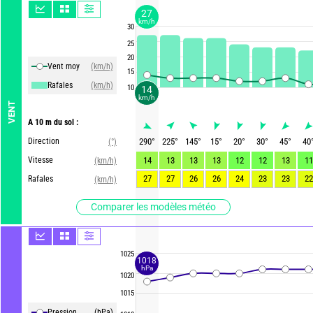
27
km/h
30
25
20
Vent moy
(km/h)
15
Rafales
(km/h)
10
14
km/h
VENT
A 10 m du sol :
Direction
290
°
225
°
145
°
15
°
20
°
30
°
45
°
40
(°)
Vitesse
14
13
13
13
12
12
13
11
(km/h)
27
27
26
26
24
23
23
22
Rafales
(km/h)
Comparer les modèles météo
1025
1018
hPa
1020
1015
Pression
(hPa)