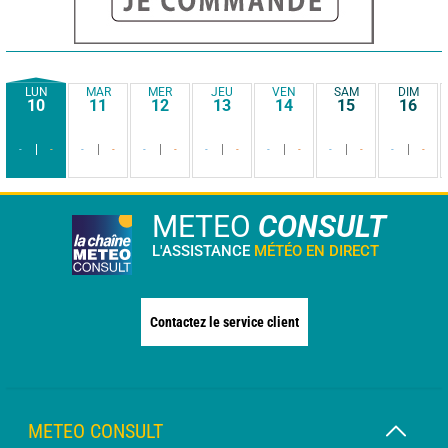
LUN
MAR
MER
JEU
VEN
SAM
DIM
10
11
12
13
14
15
16
-
-
-
-
-
-
-
-
-
-
-
-
-
-
METEO
CONSULT
L'ASSISTANCE
MÉTÉO EN DIRECT
Contactez le service client
METEO CONSULT