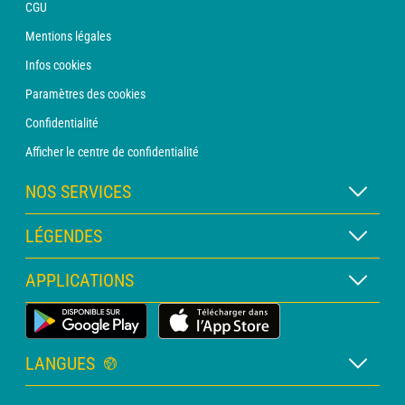
CGU
Mentions légales
Infos cookies
Paramètres des cookies
Confidentialité
Afficher le centre de confidentialité
NOS SERVICES
Abonnement METEO Xpert
LÉGENDES
Abonnement METEO PRO
Légende des cartes
APPLICATIONS
Consultation avec un prévisionniste
Légende des pictogrammes
Bulletin PRO
Application Météo Terrestre
Glossaire
Alertes
LANGUES
Certificats d'intempéries
Français