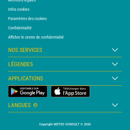
Mentions légales
Infos cookies
Paramètres des cookies
Confidentialité
Afficher le centre de confidentialité
NOS SERVICES
Abonnement METEO Xpert
LÉGENDES
Abonnement METEO PRO
Légende des cartes
APPLICATIONS
Consultation avec un prévisionniste
Légende des pictogrammes
Bulletin PRO
Application Météo Terrestre
Glossaire
Alertes
LANGUES
Certificats d'intempéries
Français
Relevés sur mesure
Copyright METEO CONSULT © 2026
Anglais
Devis personnalisé