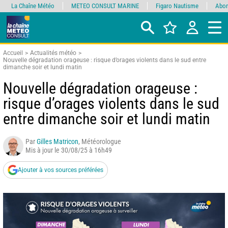
La Chaîne Météo
METEO CONSULT MARINE
Figaro Nautisme
Abon
Accueil
Actualités météo
Nouvelle dégradation orageuse : risque d’orages violents dans le sud entre
dimanche soir et lundi matin
Nouvelle dégradation orageuse :
risque d’orages violents dans le sud
entre dimanche soir et lundi matin
Par
Gilles Matricon
, Météorologue
Mis à jour le 30/08/25 à 16h49
Ajouter à vos sources préférées