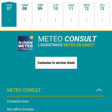
VEN
SAM
DIM
LUN
MAR
MER
JEU
07
08
09
10
11
12
13
-
-
-
-
-
-
-
-
-
-
-
-
-
-
METEO
CONSULT
L'ASSISTANCE
MÉTÉO EN DIRECT
Contactez le service client
METEO CONSULT
Contactez-nous
Nos offres d'emploi