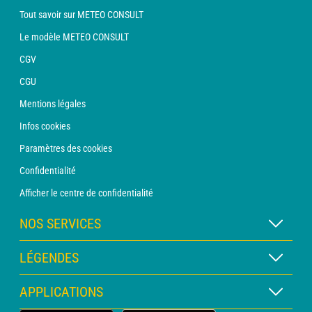
Tout savoir sur METEO CONSULT
Le modèle METEO CONSULT
CGV
CGU
Mentions légales
Infos cookies
Paramètres des cookies
Confidentialité
Afficher le centre de confidentialité
NOS SERVICES
Abonnement METEO Xpert
LÉGENDES
Abonnement METEO PRO
Légende des cartes
APPLICATIONS
Consultation avec un prévisionniste
Légende des pictogrammes