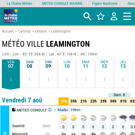
La Chaîne Météo
METEO CONSULT MARINE
Figaro Nautisme
Abon
Accueil
Canada
Ontario
Leamington
MÉTÉO VILLE
LEAMINGTON
CAN
Lon : -82°35’,958 W
Lat : 42°3’,108 N
Alt : 190m
VEN
SAM
DIM
LUN
MAR
MER
JEU
07
08
09
10
11
12
13
-
-
-
-
-
-
-
-
-
-
-
-
-
-
Sam. 8
Sam. 8
Comparateur
détaillé
synthétique
Vendredi 7 aoû
19h
20h
21h
22h
23h
00h
01h
02
19h
20h
21h
22h
23h
00h
01h
02
Run : 7/08 12Z
Maille : 19km
METEO CONSULT
Quantité
(mm)
0
0
0
0
0
0
0
0.
Nébulosité
(%)