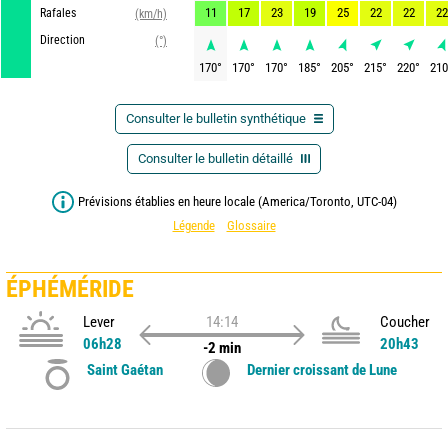
11
17
23
19
25
22
22
22
Rafales
(km/h)
Direction
(°)
170
°
170
°
170
°
185
°
205
°
215
°
220
°
210
Consulter le bulletin synthétique
Consulter le bulletin détaillé
Prévisions établies en heure locale (America/Toronto, UTC-04)
Légende
Glossaire
ÉPHÉMÉRIDE
Lever
14:14
Coucher
06h28
20h43
-2 min
Saint Gaétan
Dernier croissant de Lune