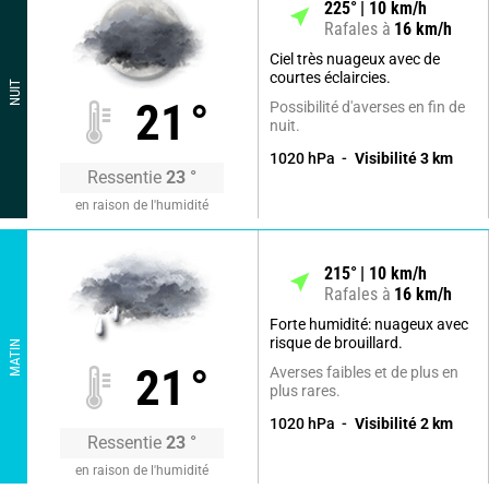
225
°
10
km/h
Rafales à
16
km/h
Ciel très nuageux avec de
courtes éclaircies.
NUIT
21
°
Possibilité d'averses en fin de
nuit.
1020
hPa
Visibilité
3
km
Ressentie
23
°
en raison de l'humidité
215
°
10
km/h
Rafales à
16
km/h
Forte humidité: nuageux avec
risque de brouillard.
MATIN
21
°
Averses faibles et de plus en
plus rares.
1020
hPa
Visibilité
2
km
Ressentie
23
°
en raison de l'humidité