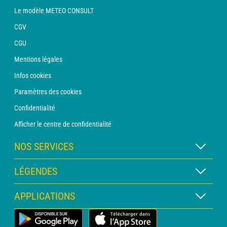
Le modèle METEO CONSULT
CGV
CGU
Mentions légales
Infos cookies
Paramètres des cookies
Confidentialité
Afficher le centre de confidentialité
NOS SERVICES
Abonnement METEO Xpert
LÉGENDES
Abonnement METEO PRO
Légende des cartes
APPLICATIONS
Consultation avec un prévisionniste
Légende des pictogrammes
Bulletin PRO
Application Météo Terrestre
Glossaire