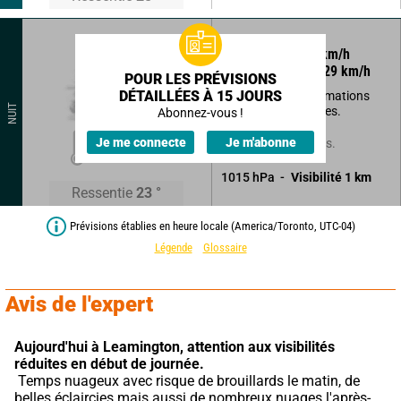
225
°
15
km/h
Rafales à
29
km/h
POUR LES PRÉVISIONS
DÉTAILLÉES À 15 JOURS
Eclaircies, mais formations
NUIT
brumeuses possibles.
Abonnez-vous !
22
°
Je me connecte
Je m'abonne
Possibilité d'averses.
1015
hPa
Visibilité
1
km
Ressentie
23
°
Prévisions établies en heure locale (America/Toronto, UTC-04)
Légende
Glossaire
Avis de l'expert
Aujourd'hui à Leamington,
attention aux visibilités 
réduites en début de journée.
 Temps nuageux avec risque de brouillards le matin, de 
belles éclaircies mais aussi de nombreux nuages l'après-