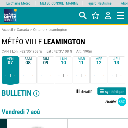
La Chaîne Météo
METEO CONSULT MARINE
Figaro Nautisme
Abon
Accueil
Canada
Ontario
Leamington
MÉTÉO VILLE
LEAMINGTON
CAN
Lon : -82°35’,958 W
Lat : 42°3’,108 N
Alt : 190m
VEN
SAM
DIM
LUN
MAR
MER
JEU
07
08
09
10
11
12
13
-
-
-
-
-
-
-
-
-
-
-
-
-
-
BULLETIN
détaillé
synthétique
85%
Fiabilité
Vendredi 7 aoû