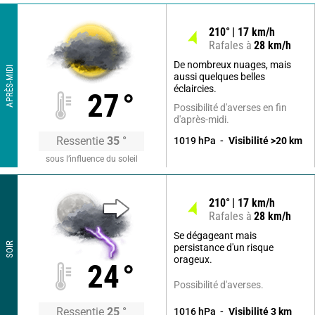
210
°
17
km/h
Rafales à
28
km/h
De nombreux nuages, mais
APRÈS-MIDI
aussi quelques belles
éclaircies.
27
°
Possibilité d'averses en fin
d'après-midi.
Ressentie
35
°
1019
hPa
Visibilité
>20
km
sous l’influence du soleil
210
°
17
km/h
Rafales à
28
km/h
Se dégageant mais
SOIR
persistance d'un risque
orageux.
24
°
Possibilité d'averses.
Ressentie
25
°
1016
hPa
Visibilité
3
km