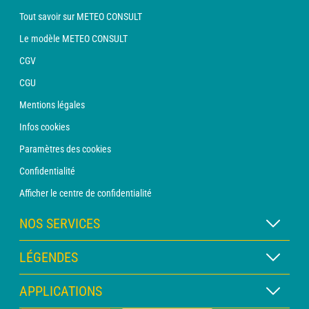
Tout savoir sur METEO CONSULT
Le modèle METEO CONSULT
CGV
CGU
Mentions légales
Infos cookies
Paramètres des cookies
Confidentialité
Afficher le centre de confidentialité
NOS SERVICES
Abonnement METEO Xpert
LÉGENDES
Abonnement METEO PRO
Légende des cartes
APPLICATIONS
Consultation avec un prévisionniste