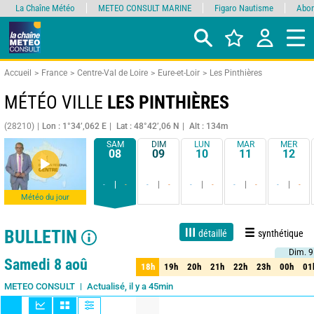
La Chaîne Météo
METEO CONSULT MARINE
Figaro Nautisme
Abon
Accueil
France
Centre-Val de Loire
Eure-et-Loir
Les Pinthières
MÉTÉO VILLE
LES PINTHIÈRES
(28210)
Lon : 1°34’,062 E
Lat : 48°42’,06 N
Alt : 134m
SAM
DIM
LUN
MAR
MER
08
09
10
11
12
-
-
-
-
-
-
-
-
-
-
Météo du jour
BULLETIN
détaillé
synthétique
Dim. 9
Dim. 9
Live
1 jour
3 jours
7 jours
15 jours
90%
Fiabilité
Samedi 8 aoû
18h
19h
20h
21h
22h
23h
00h
01
18h
19h
20h
21h
22h
23h
00h
01
Actualisé, il y a 45min
METEO CONSULT