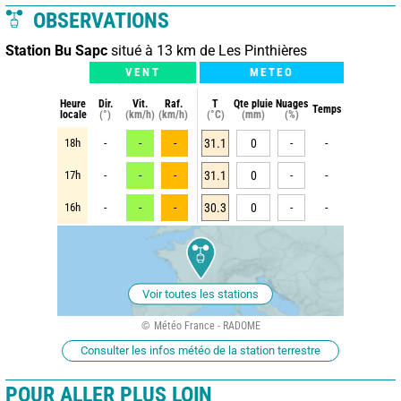
OBSERVATIONS
Station Bu Sapc
situé à 13 km de Les Pinthières
VENT
METEO
Heure
Dir.
Vit.
Raf.
T
Qte pluie
Nuages
Temps
locale
(°)
(km/h)
(km/h)
(°C)
(mm)
(%)
18h
-
-
-
31.1
0
-
-
17h
-
-
-
31.1
0
-
-
16h
-
-
-
30.3
0
-
-
Voir toutes les stations
Météo France - RADOME
Consulter les infos météo de la station terrestre
POUR ALLER PLUS LOIN