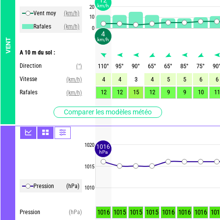
km/h
20
Vent moy
(km/h)
10
Rafales
(km/h)
0
4
km/h
VENT
A 10 m du sol :
Direction
110
°
95
°
90
°
65
°
65
°
85
°
75
°
90
(°)
Vitesse
4
4
3
4
5
5
6
6
(km/h)
12
12
15
12
9
9
10
11
Rafales
(km/h)
Comparer les modèles météo
1020
1016
hPa
1015
Pression
(hPa)
1010
1016
1015
1015
1015
1016
1016
1016
101
Pression
(hPa)