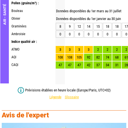
Pollen
(grains/m³) :
AIR - SANTÉ
Bouleau
Données disponibles du 1er mars au 31 juillet
Olivier
Données disponibles du 1er janvier au 30 juin
Graminées
8
9
12
14
15
18
18
17
Ambroisie
0
0
0
0
0
0
0
0
Indice qualité air :
ATMO
3
3
3
3
2
2
2
2
AQI
108
108
105
92
82
74
68
61
CAQI
47
47
47
42
37
34
31
28
Prévisions établies en heure locale (Europe/Paris, UTC+02)
Légende
Glossaire
Avis de l'expert