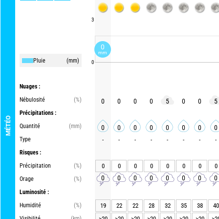
3
0
mm
Pluie
(mm)
0
Nuages :
Nébulosité
(%)
0
0
0
0
5
0
0
5
Précipitations :
MÉTÉO
Quantité
(mm)
0
0
0
0
0
0
0
0
Type
-
-
-
-
-
-
-
-
Risques :
Précipitation
(%)
0
0
0
0
0
0
0
0
0
0
0
0
0
0
0
0
Orage
(%)
Luminosité :
Humidité
(%)
19
22
22
28
32
35
38
40
Visibilité
(km)
>20
>20
>20
>20
>20
>20
>20
>2