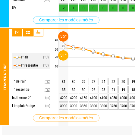
UV
2
1
0
0
0
0
0
0
Comparer les modèles météo
35°
40
30
31°
T° air
(°C)
20
T° ressentie
(°C)
TEMPÉRATURE
10
T° de l'air
31
30
29
27
24
22
20
19
(°C)
T° ressentie
35
32
30
26
23
21
19
18
(°C)
Isotherme 0°
(m)
4200
4200
4150
4100
4100
4050
4000
400
Lim pluie/neige
(m)
3900
3900
3850
3800
3800
3750
3700
370
Comparer les modèles météo