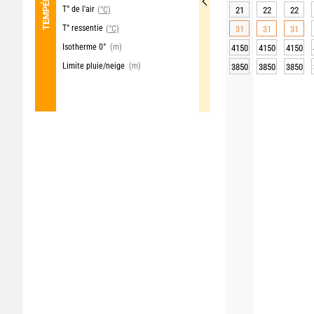
T° de l'air
(°C)
21
22
22
T° ressentie
(°C)
31
31
31
Isotherme 0°
(m)
4150
4150
4150
Limite pluie/neige
(m)
3850
3850
3850