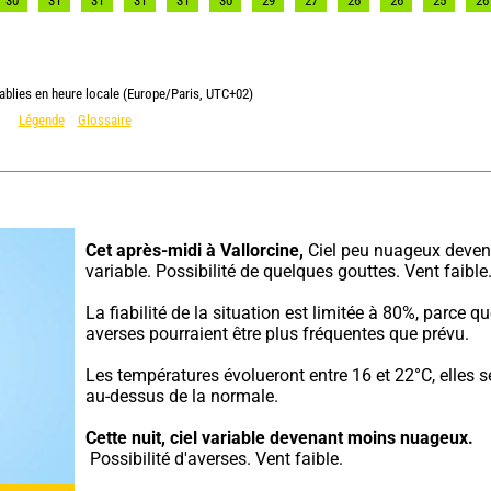
30
31
31
31
31
30
29
27
26
26
25
26
ablies en heure locale (Europe/Paris, UTC+02)
Légende
Glossaire
Cet après-midi à Vallorcine,
 Ciel peu nuageux deven
variable. Possibilité de quelques gouttes. Vent faible
La fiabilité de la situation est limitée à 80%, parce que
averses pourraient être plus fréquentes que prévu.
Les températures évolueront entre 16 et 22°C, elles s
au-dessus de la normale.
Cette nuit,
ciel variable devenant moins nuageux.
 Possibilité d'averses. Vent faible.