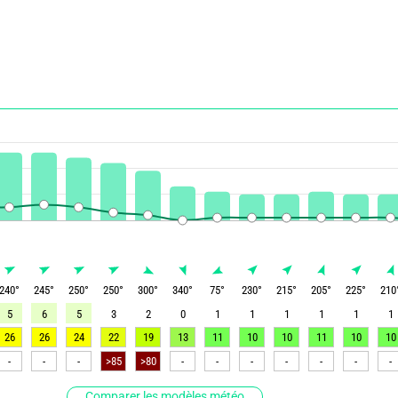
240
°
245
°
250
°
250
°
300
°
340
°
75
°
230
°
215
°
205
°
225
°
210
5
6
5
3
2
0
1
1
1
1
1
1
26
26
24
22
19
13
11
10
10
11
10
10
-
-
-
>85
>80
-
-
-
-
-
-
-
Comparer les modèles météo