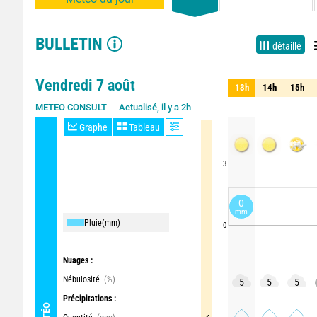
BULLETIN
détaillé
Vendredi 7 août
13h
14h
15h
13h
14h
15h
Actualisé, il y a 2h
Mise à jour dans 1h
METEO CONSULT
Graphe
Tableau
3
0
mm
Pluie
(mm)
0
Nuages :
Nébulosité
(%)
5
5
5
Précipitations :
MÉTÉO