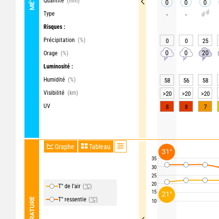
Quantité
(mm)
0
0
0
Type
-
-
Risques :
Précipitation
(%)
0
0
25
0
0
20
Orage
(%)
Luminosité :
Humidité
(%)
58
56
58
Visibilité
(km)
>20
>20
>20
UV
8
8
7
Graphe
Tableau
31°
35
30
25
20
T° de l'air
(°C)
15
21°
T° ressentie
(°C)
TEMPÉRATURE
10