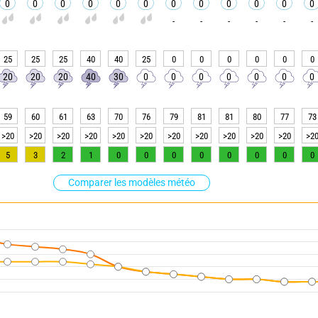
0
0
0
0
0
0
0
0
0
0
0
0
-
-
-
-
-
-
25
25
25
40
40
25
0
0
0
0
0
0
20
20
20
40
30
0
0
0
0
0
0
0
59
60
61
63
70
76
79
81
81
80
77
73
>20
>20
>20
>20
>20
>20
>20
>20
>20
>20
>20
>2
5
3
2
1
0
0
0
0
0
0
0
0
Comparer les modèles météo