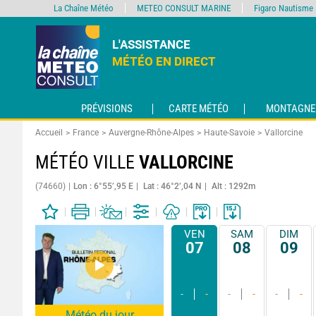
La Chaîne Météo
METEO CONSULT MARINE
Figaro Nautisme
L'ASSISTANCE
MÉTÉO EN DIRECT
PRÉVISIONS
CARTE MÉTÉO
MONTAGNE
Accueil
France
Auvergne-Rhône-Alpes
Haute-Savoie
Vallorcine
MÉTÉO VILLE
VALLORCINE
(74660)
Lon : 6°55’,95 E
Lat : 46°2’,04 N
Alt : 1292m
VEN
SAM
DIM
07
08
09
-
-
-
-
-
-
Météo du jour