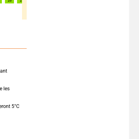
26
26
26
25
26
28
28
31
31
ant 
.
 les 
eront 5°C 