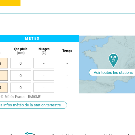
METEO
Qte pluie
Nuages
Temps
)
(mm)
(%)
2
0
-
-
Voir toutes les stations
0
-
-
9
0
-
-
Météo France - RADOME
s infos météo de la station terrestre