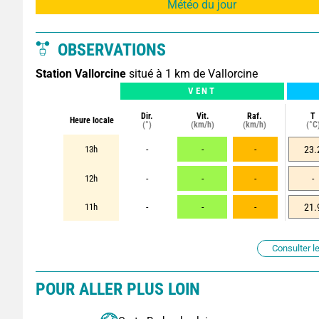
Météo du jour
OBSERVATIONS
Station Vallorcine
situé à 1 km de Vallorcine
VENT
Dir.
Vit.
Raf.
T
Heure locale
(°)
(km/h)
(km/h)
(°C
13h
-
-
-
23.
12h
-
-
-
-
11h
-
-
-
21.
Consulter le
POUR ALLER PLUS LOIN