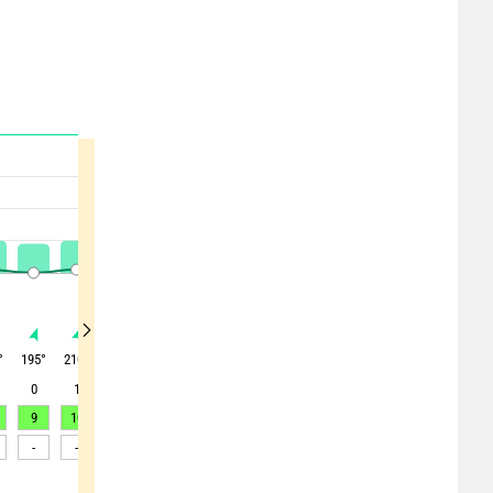
°
195
°
210
°
175
°
190
°
140
°
65
°
55
°
105
°
160
°
0
1
0
1
1
1
2
1
3
9
10
9
9
9
10
12
15
18
-
-
-
-
-
-
-
-
-