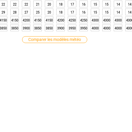
22
22
22
21
20
18
17
16
15
15
14
14
29
28
27
25
20
18
17
16
15
15
14
14
4150
4150
4200
4150
4150
4200
4250
4250
4300
4300
4300
430
3850
3850
3900
3850
3850
3900
3950
3950
4000
4000
4000
400
Comparer les modèles météo