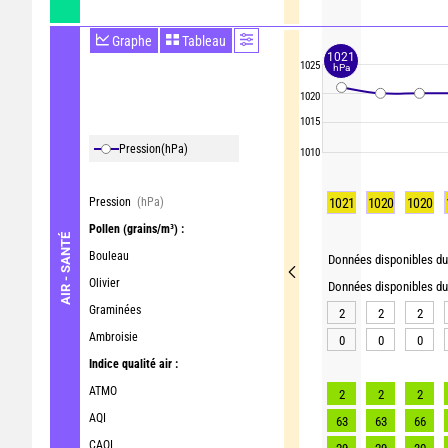
Graphe
Tableau
1021
1025
hPa
1020
1015
Pression
(hPa)
1010
Pression
(hPa)
1021
1020
1020
Pollen
(grains/m³) :
AIR - SANTÉ
Bouleau
Données disponibles du 
Olivier
Données disponibles du 
Graminées
2
2
2
Ambroisie
0
0
0
Indice qualité air :
ATMO
2
2
2
AQI
63
63
66
CAQI