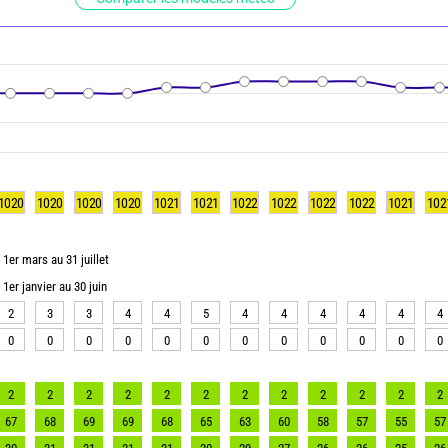
1020
1020
1020
1020
1021
1021
1022
1022
1022
1022
1021
102
1er mars au 31 juillet
1er janvier au 30 juin
2
3
3
4
4
5
4
4
4
4
4
4
0
0
0
0
0
0
0
0
0
0
0
0
2
2
2
2
2
2
2
2
2
2
2
2
67
68
69
69
68
65
63
60
58
57
55
57