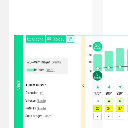
Graphe
Tableau
20
30
km/h
20
Vent moyen
(km/h)
10
Rafales
(km/h)
0
3
km/h
VENT
A 10 m du sol :
Direction
(°)
170
°
200
°
220
°
Vitesse
(km/h)
3
4
5
Rafales
20
24
27
(km/h)
Sous orages
-
-
-
(km/h)