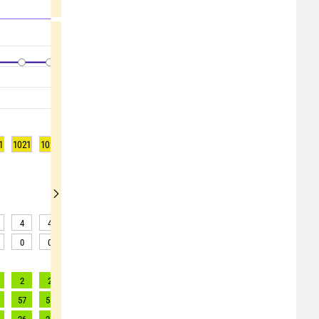
1
1021
1021
1021
1021
1021
1021
1021
1021
1021
4
4
3
2
2
4
3
3
3
0
0
0
0
0
0
0
0
0
2
2
2
2
2
2
2
2
2
57
58
57
55
58
61
62
68
68