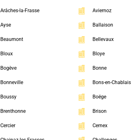
Arâches-la-Frasse
Aviernoz
Ayse
Ballaison
Beaumont
Bellevaux
Bloux
Bloye
Bogève
Bonne
Bonneville
Bons-en-Chablais
Boussy
Boëge
Brenthonne
Brison
Cercier
Cernex
Chainaz-les-Frasses
Challonges