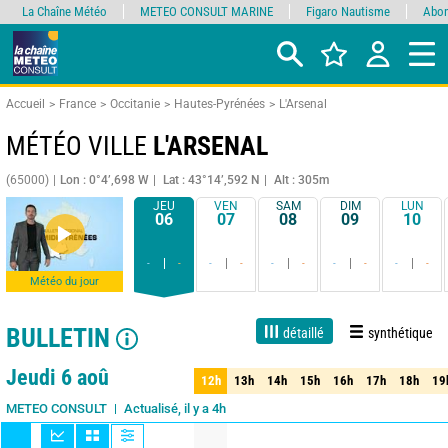
La Chaîne Météo
METEO CONSULT MARINE
Figaro Nautisme
Abon
Accueil
France
Occitanie
Hautes-Pyrénées
L'Arsenal
MÉTÉO VILLE
L'ARSENAL
(65000)
Lon : 0°4’,698 W
Lat : 43°14’,592 N
Alt : 305m
JEU
VEN
SAM
DIM
LUN
06
07
08
09
10
-
-
-
-
-
-
-
-
-
-
Météo du jour
BULLETIN
détaillé
synthétique
Live
1 jour
3 jours
7 jours
15 jours
80%
Fiabilité
Jeudi 6 aoû
12h
13h
14h
15h
16h
17h
18h
19
12h
13h
14h
15h
16h
17h
18h
19
Actualisé, il y a 4h
METEO CONSULT