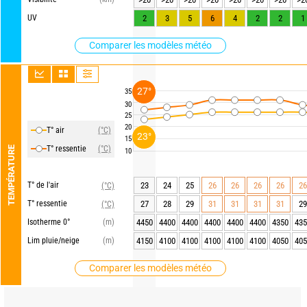
UV
2
3
5
6
4
2
2
1
Comparer les modèles météo
27°
35
30
25
20
T° air
(°C)
23°
15
T° ressentie
(°C)
TEMPÉRATURE
10
T° de l'air
23
24
25
26
26
26
26
26
(°C)
T° ressentie
27
28
29
31
31
31
31
29
(°C)
Isotherme 0°
(m)
4450
4400
4400
4400
4400
4400
4350
435
Lim pluie/neige
(m)
4150
4100
4100
4100
4100
4100
4050
405
Comparer les modèles météo