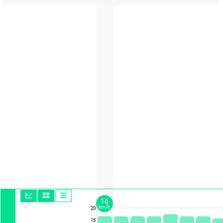
16
km/h
20
15