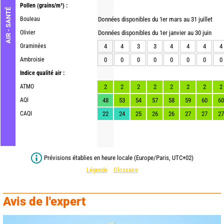
Pollen
(grains/m³) :
AIR - SANTÉ
Bouleau
Données disponibles du 1er mars au 31 juillet
Olivier
Données disponibles du 1er janvier au 30 juin
Graminées
4
4
3
3
4
4
4
4
Ambroisie
0
0
0
0
0
0
0
0
Indice qualité air :
ATMO
2
2
2
2
2
2
2
2
AQI
48
53
54
57
58
59
60
60
CAQI
22
24
25
26
26
27
27
27
Prévisions établies en heure locale (Europe/Paris, UTC+02)
Légende
Glossaire
Avis de l'expert