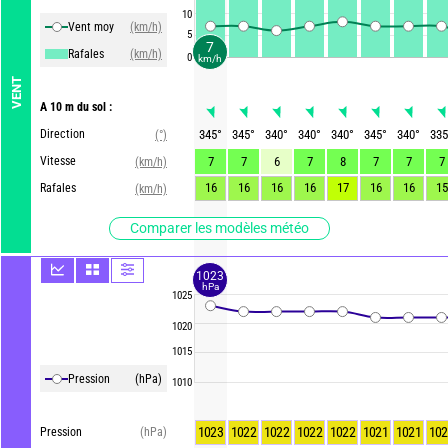
10
Vent moy
(km/h)
5
7
Rafales
(km/h)
0
km/h
VENT
A 10 m du sol :
Direction
345
°
345
°
340
°
340
°
340
°
345
°
340
°
335
(°)
Vitesse
7
7
6
7
8
7
7
7
(km/h)
16
16
16
16
17
16
16
15
Rafales
(km/h)
Comparer les modèles météo
1023
hPa
1025
1020
1015
Pression
(hPa)
1010
1023
1022
1022
1022
1022
1021
1021
102
Pression
(hPa)