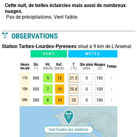
Cette nuit,
de belles éclaircies mais aussi de nombreux 
nuages.
 Pas de précipitations. Vent faible.
OBSERVATIONS
Station Tarbes-Lourdes-Pyrenees
situé à 9 km de L'Arsenal
VENT
METEO
Heure
Dir.
Vit.
Raf.
T
Qte pluie
Nuages
Temps
locale
(°)
(km/h)
(km/h)
(°C)
(mm)
(%)
11h
300
5
12
21.3
0
100
-
10h
330
7
10
20.6
0
100
-
09h
280
6
10
20
0
100
-
Voir toutes les stations