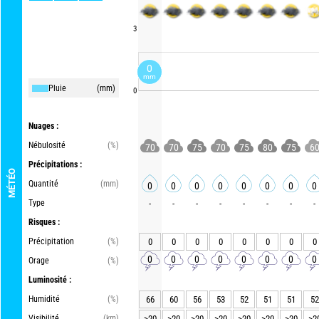
3
0
mm
Pluie
(mm)
0
Nuages :
Nébulosité
(%)
70
70
75
70
75
80
75
6
Précipitations :
MÉTÉO
Quantité
(mm)
0
0
0
0
0
0
0
0
Type
-
-
-
-
-
-
-
-
Risques :
Précipitation
(%)
0
0
0
0
0
0
0
0
0
0
0
0
0
0
0
0
Orage
(%)
Luminosité :
Humidité
(%)
66
60
56
53
52
51
51
52
Visibilité
(km)
>20
>20
>20
>20
>20
>20
>20
>2