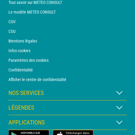
Tout savoir sur METEO CONSULT
Le modèle METEO CONSULT
CGV
CGU
Mentions légales
Infos cookies
Paramètres des cookies
Confidentialité
Afficher le centre de confidentialité
NOS SERVICES
Abonnement METEO Xpert
LÉGENDES
Abonnement METEO PRO
Légende des cartes
APPLICATIONS
Consultation avec un prévisionniste
Légende des pictogrammes