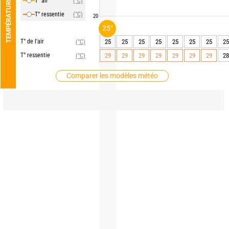
T° air
(°C)
TEMPÉRATURE
T° ressentie
(°C)
20
25°
T° de l'air
25
25
25
25
25
25
25
25
(°C)
T° ressentie
29
29
29
29
29
29
29
28
(°C)
Comparer les modèles météo