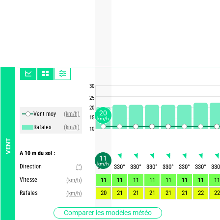
30
25
20
20
Vent moy
(km/h)
15
km/h
Rafales
(km/h)
10
VENT
A 10 m du sol :
11
km/h
Direction
325
°
330
°
330
°
330
°
330
°
330
°
330
°
330
(°)
Vitesse
11
11
11
11
11
11
11
11
(km/h)
20
21
21
21
21
21
22
22
Rafales
(km/h)
Comparer les modèles météo