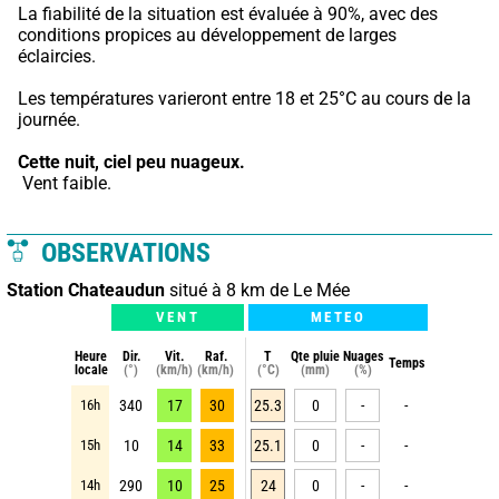
La fiabilité de la situation est évaluée à 90%, avec des 
conditions propices au développement de larges 
éclaircies.
Les températures varieront entre 18 et 25°C au cours de la 
journée.
Cette nuit,
ciel peu nuageux.
 Vent faible.
OBSERVATIONS
Station Chateaudun
situé à 8 km de Le Mée
VENT
METEO
Heure
Dir.
Vit.
Raf.
T
Qte pluie
Nuages
Temps
locale
(°)
(km/h)
(km/h)
(°C)
(mm)
(%)
16h
340
17
30
25.3
0
-
-
15h
10
14
33
25.1
0
-
-
14h
290
10
25
24
0
-
-