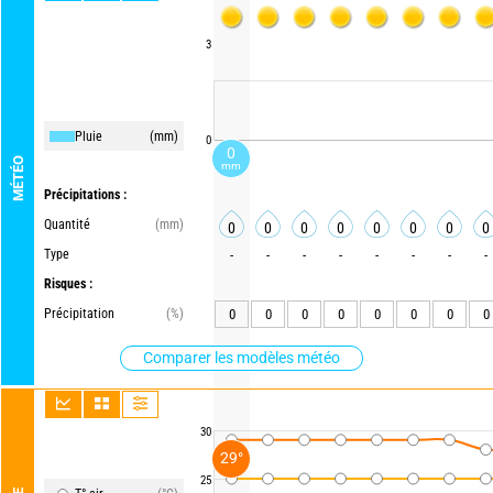
3
Pluie
(mm)
0
0
MÉTÉO
mm
Précipitations :
Quantité
(mm)
0
0
0
0
0
0
0
0
Type
-
-
-
-
-
-
-
-
Risques :
Précipitation
(%)
0
0
0
0
0
0
0
0
Comparer les modèles météo
30
29°
25