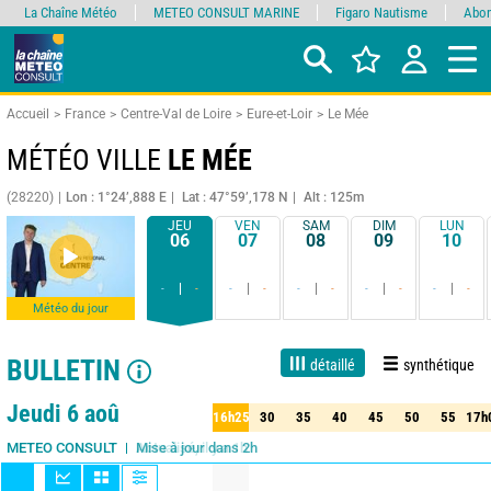
La Chaîne Météo
METEO CONSULT MARINE
Figaro Nautisme
Abon
Accueil
France
Centre-Val de Loire
Eure-et-Loir
Le Mée
MÉTÉO VILLE
LE MÉE
(28220)
Lon : 1°24’,888 E
Lat : 47°59’,178 N
Alt : 125m
JEU
VEN
SAM
DIM
LUN
06
07
08
09
10
-
-
-
-
-
-
-
-
-
-
Météo du jour
BULLETIN
détaillé
synthétique
Live
1 jour
3 jours
7 jours
15 jours
90%
Fiabilité
Jeudi 6 aoû
16h25
30
35
40
45
50
55
17h
25
30
35
40
45
50
55
17h
Mise à jour dans 2h
METEO CONSULT