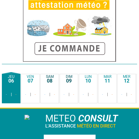
JEU
VEN
SAM
DIM
LUN
MAR
MER
06
07
08
09
10
11
12
-
-
-
-
-
-
-
-
-
-
-
-
-
-
METEO
CONSULT
L'ASSISTANCE
MÉTÉO EN DIRECT