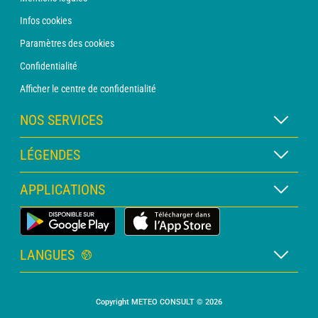
Infos cookies
Paramètres des cookies
Confidentialité
Afficher le centre de confidentialité
NOS SERVICES
Abonnement METEO Xpert
LÉGENDES
Abonnement METEO PRO
Légende des cartes
APPLICATIONS
Consultation avec un prévisionniste
Légende des pictogrammes
Bulletin PRO
Application Météo Terrestre
Glossaire
Alertes
LANGUES
Certificats d'intempéries
Français
Relevés sur mesure
Copyright METEO CONSULT © 2026
Anglais
Devis personnalisé