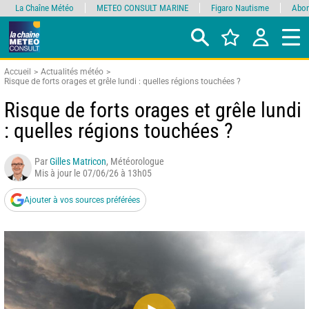
La Chaîne Météo
METEO CONSULT MARINE
Figaro Nautisme
Abon
Accueil
Actualités météo
Risque de forts orages et grêle lundi : quelles régions touchées ?
Risque de forts orages et grêle lundi
: quelles régions touchées ?
Par
Gilles Matricon
, Météorologue
Mis à jour le 07/06/26 à 13h05
Ajouter à vos sources préférées