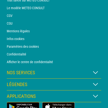
Tout savoir sur METEO CONSULT
Le modèle METEO CONSULT
CGV
CGU
Mentions légales
Infos cookies
Paramètres des cookies
Confidentialité
Afficher le centre de confidentialité
NOS SERVICES
Abonnement METEO Xpert
LÉGENDES
Abonnement METEO PRO
Légende des cartes
APPLICATIONS
Consultation avec un prévisionniste
Légende des pictogrammes
Bulletin PRO
Application Météo Terrestre