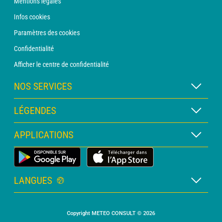
Mentions légales
Infos cookies
Paramètres des cookies
Confidentialité
Afficher le centre de confidentialité
NOS SERVICES
Abonnement METEO Xpert
LÉGENDES
Abonnement METEO PRO
Légende des cartes
APPLICATIONS
Consultation avec un prévisionniste
Légende des pictogrammes
Bulletin PRO
Application Météo Terrestre
Glossaire
Alertes
LANGUES
Certificats d'intempéries
Français
Relevés sur mesure
Copyright METEO CONSULT © 2026
Anglais
Devis personnalisé