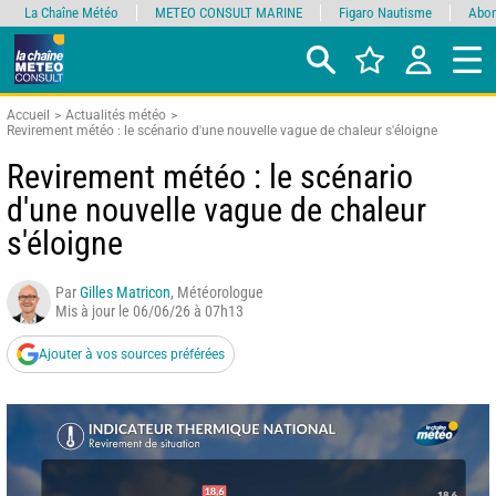
La Chaîne Météo
METEO CONSULT MARINE
Figaro Nautisme
Abon
Accueil
Actualités météo
Revirement météo : le scénario d'une nouvelle vague de chaleur s'éloigne
Revirement météo : le scénario
d'une nouvelle vague de chaleur
s'éloigne
Par
Gilles Matricon
, Météorologue
Mis à jour le 06/06/26 à 07h13
Ajouter à vos sources préférées