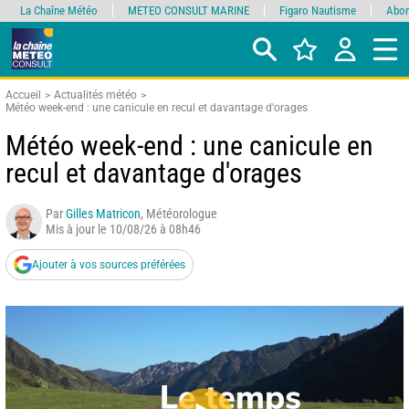
La Chaîne Météo
METEO CONSULT MARINE
Figaro Nautisme
Abon
Accueil
Actualités météo
Météo week-end : une canicule en recul et davantage d'orages
Météo week-end : une canicule en
recul et davantage d'orages
Par
Gilles Matricon
, Météorologue
Mis à jour le 10/08/26 à 08h46
Ajouter à vos sources préférées