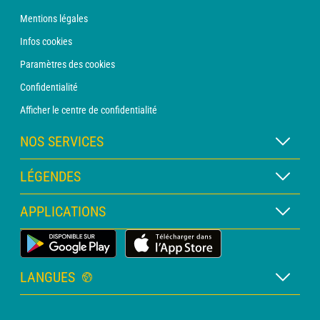
Mentions légales
Infos cookies
Paramètres des cookies
Confidentialité
Afficher le centre de confidentialité
NOS SERVICES
Abonnement METEO Xpert
LÉGENDES
Abonnement METEO PRO
Légende des cartes
APPLICATIONS
Consultation avec un prévisionniste
Légende des pictogrammes
Bulletin PRO
Application Météo Terrestre
Glossaire
Alertes
LANGUES
Certificats d'intempéries
Français
Relevés sur mesure