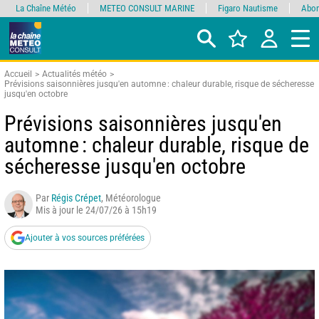
La Chaîne Météo
METEO CONSULT MARINE
Figaro Nautisme
Abon
Accueil
Actualités météo
Prévisions saisonnières jusqu'en automne : chaleur durable, risque de sécheresse
jusqu'en octobre
Prévisions saisonnières jusqu'en
automne : chaleur durable, risque de
sécheresse jusqu'en octobre
Par
Régis Crépet
, Météorologue
Mis à jour le 24/07/26 à 15h19
Ajouter à vos sources préférées