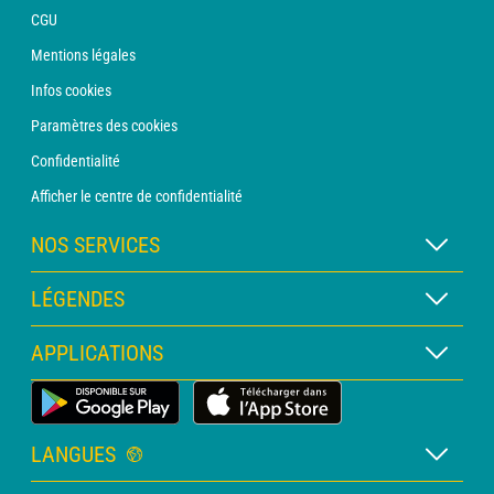
CGU
Mentions légales
Infos cookies
Paramètres des cookies
Confidentialité
Afficher le centre de confidentialité
NOS SERVICES
Abonnement METEO Xpert
LÉGENDES
Abonnement METEO PRO
Légende des cartes
APPLICATIONS
Consultation avec un prévisionniste
Légende des pictogrammes
Bulletin PRO
Application Météo Terrestre
Glossaire
Alertes
LANGUES
Certificats d'intempéries