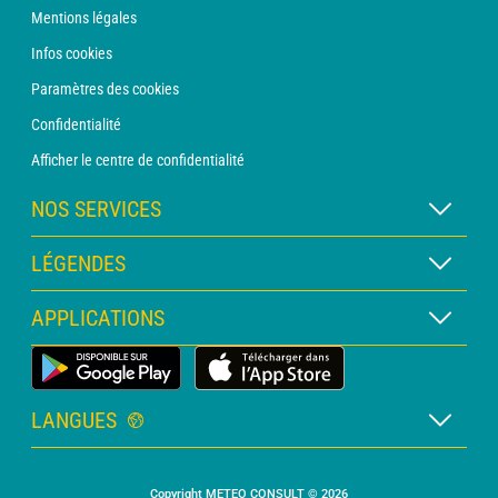
Mentions légales
Infos cookies
Paramètres des cookies
Confidentialité
Afficher le centre de confidentialité
NOS SERVICES
Abonnement METEO Xpert
LÉGENDES
Abonnement METEO PRO
Légende des cartes
APPLICATIONS
Consultation avec un prévisionniste
Légende des pictogrammes
Bulletin PRO
Application Météo Terrestre
Glossaire
Alertes
LANGUES
Certificats d'intempéries
Français
Relevés sur mesure
Copyright METEO CONSULT © 2026