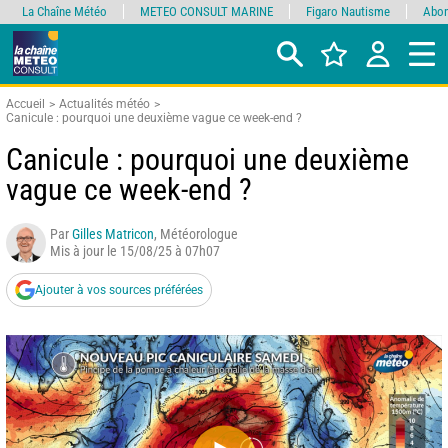
La Chaîne Météo
METEO CONSULT MARINE
Figaro Nautisme
Abon
Accueil
Actualités météo
Canicule : pourquoi une deuxième vague ce week-end ?
Canicule : pourquoi une deuxième
vague ce week-end ?
Par
Gilles Matricon
, Météorologue
Mis à jour le 15/08/25 à 07h07
Ajouter à vos sources préférées