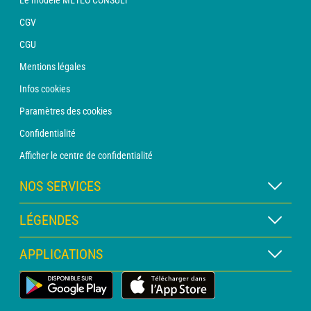
Le modèle METEO CONSULT
CGV
CGU
Mentions légales
Infos cookies
Paramètres des cookies
Confidentialité
Afficher le centre de confidentialité
NOS SERVICES
Abonnement METEO Xpert
LÉGENDES
Abonnement METEO PRO
Légende des cartes
APPLICATIONS
Consultation avec un prévisionniste
Légende des pictogrammes
Bulletin PRO
Application Météo Terrestre
Glossaire
Alertes