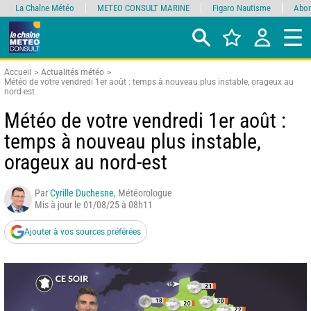
La Chaîne Météo
METEO CONSULT MARINE
Figaro Nautisme
Abon
Accueil
Actualités météo
Météo de votre vendredi 1er août : temps à nouveau plus instable, orageux au
nord-est
Météo de votre vendredi 1er août :
temps à nouveau plus instable,
orageux au nord-est
Par
Cyrille Duchesne
, Météorologue
Mis à jour le 01/08/25 à 08h11
Ajouter à vos sources préférées