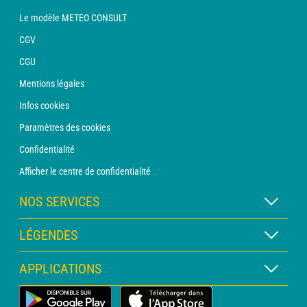
Le modèle METEO CONSULT
CGV
CGU
Mentions légales
Infos cookies
Paramètres des cookies
Confidentialité
Afficher le centre de confidentialité
NOS SERVICES
Abonnement METEO Xpert
LÉGENDES
Abonnement METEO PRO
Légende des cartes
APPLICATIONS
Consultation avec un prévisionniste
Légende des pictogrammes
Bulletin PRO
Application Météo Terrestre