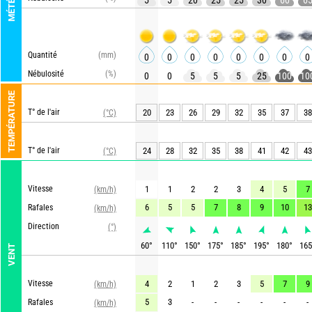
MÉTÉO
5
5
20
25
25
30
60
6
GF
Quantité
(mm)
0
0
0
0
0
0
0
0
Nébulosité
(%)
0
0
5
5
5
25
100
10
MET
TEMPÉRATURE
T° de l'air
20
23
26
29
32
35
37
38
(°C)
GF
T° de l'air
24
28
32
35
38
41
42
43
(°C)
MET
Vitesse
1
1
2
2
3
4
5
7
(km/h)
6
5
5
7
8
9
10
13
Rafales
(km/h)
Direction
(°)
60
°
110
°
150
°
175
°
185
°
195
°
180
°
165
VENT
GF
Vitesse
4
2
1
2
3
5
7
9
(km/h)
5
3
-
-
-
-
-
-
Rafales
(km/h)