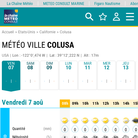
La Chaîne Météo
METEO CONSULT MARINE
Figaro Nautisme
Abon
Accueil
Etats-Unis
Californie
Colusa
MÉTÉO VILLE
COLUSA
USA
Lon : -122°0’,474 W
Lat : 39°12’,222 N
Alt : 17m
VEN
SAM
DIM
LUN
MAR
MER
JEU
07
08
09
10
11
12
13
-
-
-
-
-
-
-
-
-
-
-
-
-
-
Comparateur
détaillé
synthétique
Vendredi 7 aoû
08h
09h
10h
11h
12h
13h
14h
15
08h
09h
10h
11h
12h
13h
14h
15
MET
Quantité
(mm)
0
0
0
0
0
0
0
0
Nébulosité
(%)