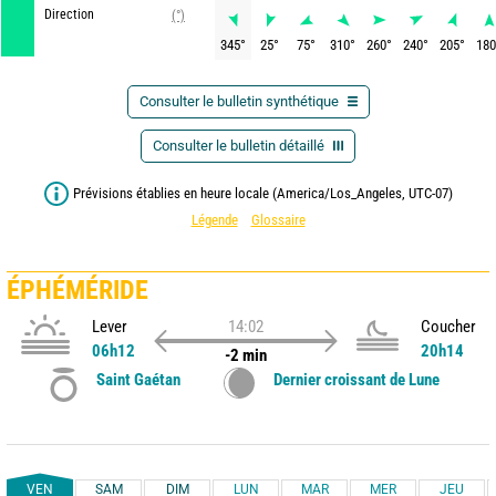
Direction
(°)
345
°
25
°
75
°
310
°
260
°
240
°
205
°
180
Consulter le bulletin synthétique
Consulter le bulletin détaillé
Prévisions établies en heure locale (America/Los_Angeles, UTC-07)
Légende
Glossaire
ÉPHÉMÉRIDE
Lever
14:02
Coucher
06h12
20h14
-2 min
Saint Gaétan
Dernier croissant de Lune
VEN
SAM
DIM
LUN
MAR
MER
JEU