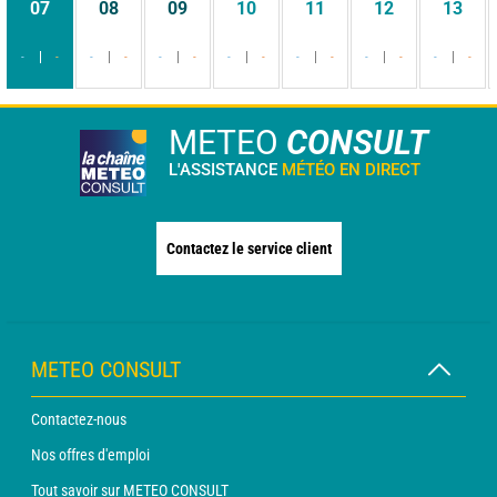
07
08
09
10
11
12
13
-
-
-
-
-
-
-
-
-
-
-
-
-
-
METEO
CONSULT
L'ASSISTANCE
MÉTÉO EN DIRECT
Contactez le service client
METEO CONSULT
Contactez-nous
Nos offres d'emploi
Tout savoir sur METEO CONSULT