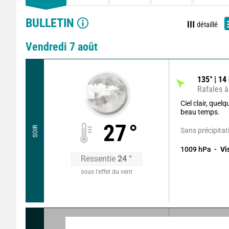
BULLETIN
détaillé
Vendredi 7 août
135
°
14
Rafales à
Ciel clair, que
beau temps.
27
°
SOIR
Sans précipitat
1009
hPa
Vi
Ressentie
24
°
sous l'effet du vent
135
°
11