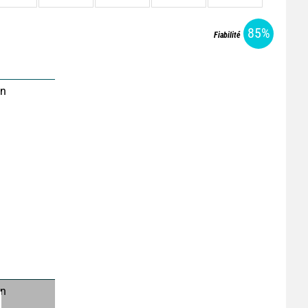
85%
Fiabilité
on
on