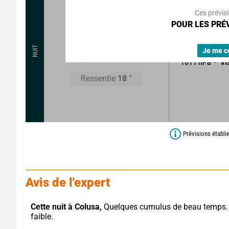
Rafales à
Ces prévis
POUR LES PRÉV
Beau temps pe
Sans précipitat
20
°
NUIT
Je me c
1011
hPa
Vi
Ressentie
18
°
Prévisions établi
Avis de l'expert
Cette nuit à Colusa,
 Quelques cumulus de beau temps. 
faible.