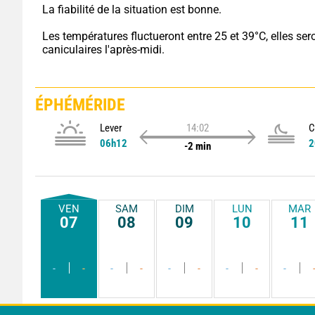
La fiabilité de la situation est bonne.
Les températures fluctueront entre 25 et 39°C, elles sero
caniculaires l'après-midi.
ÉPHÉMÉRIDE
Lever
14:02
C
06h12
2
-2 min
VEN
SAM
DIM
LUN
MAR
07
08
09
10
11
-
-
-
-
-
-
-
-
-