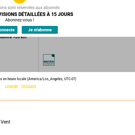
18
km/h
ions sont réservées aux abonnés
ISIONS DÉTAILLÉES À 15 JOURS
u nuageux.
Abonnez-vous !
ions.
onnecte
Je m'abonne
sibilité
>20
km
es en heure locale (America/Los_Angeles, UTC-07)
Légende
Glossaire
Vent 