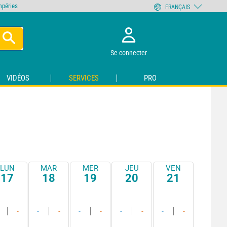
empéries
FRANÇAIS
Se connecter
VIDÉOS
SERVICES
PRO
LUN
MAR
MER
JEU
VEN
17
18
19
20
21
-
-
-
-
-
-
-
-
-