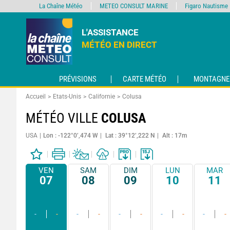
La Chaîne Météo
METEO CONSULT MARINE
Figaro Nautisme
L'ASSISTANCE
MÉTÉO EN DIRECT
PRÉVISIONS
CARTE MÉTÉO
MONTAGNE
Accueil
Etats-Unis
Californie
Colusa
MÉTÉO VILLE
COLUSA
USA
Lon : -122°0’,474 W
Lat : 39°12’,222 N
Alt : 17m
VEN
SAM
DIM
LUN
MAR
07
08
09
10
11
-
-
-
-
-
-
-
-
-
-