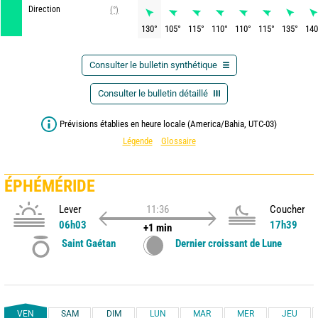
Direction
(°)
130
°
105
°
115
°
110
°
110
°
115
°
135
°
140
Consulter le bulletin synthétique
Consulter le bulletin détaillé
Prévisions établies en heure locale (America/Bahia, UTC-03)
Légende
Glossaire
ÉPHÉMÉRIDE
Lever
11:36
Coucher
06h03
17h39
+1 min
Saint Gaétan
Dernier croissant de Lune
VEN
SAM
DIM
LUN
MAR
MER
JEU