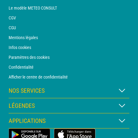
Le modèle METEO CONSULT
CGV
CGU
Mentions légales
Infos cookies
Paramètres des cookies
Confidentialité
Afficher le centre de confidentialité
NOS SERVICES
Abonnement METEO Xpert
LÉGENDES
Abonnement METEO PRO
Légende des cartes
APPLICATIONS
Consultation avec un prévisionniste
Légende des pictogrammes
Bulletin PRO
Application Météo Terrestre