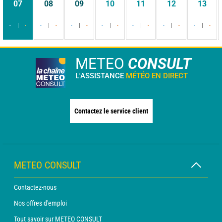
07
08
09
10
11
12
13
-
-
-
-
-
-
-
-
-
-
-
-
-
-
METEO
CONSULT
L'ASSISTANCE
MÉTÉO EN DIRECT
Contactez le service client
METEO CONSULT
Contactez-nous
Nos offres d'emploi
Tout savoir sur METEO CONSULT