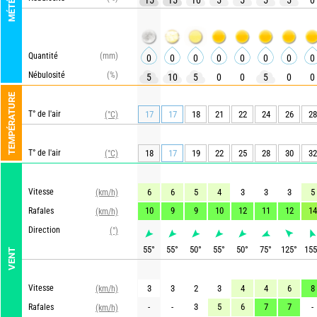
MÉTÉO
15
15
10
5
5
5
5
0
Quantité
(mm)
0
0
0
0
0
0
0
0
Nébulosité
(%)
5
10
5
0
0
5
0
0
TEMPÉRATURE
T° de l'air
17
17
18
21
22
24
26
28
(°C)
T° de l'air
18
17
19
22
25
28
30
32
(°C)
Vitesse
6
6
5
4
3
3
3
5
(km/h)
10
9
9
10
12
11
12
14
Rafales
(km/h)
Direction
(°)
55
°
55
°
50
°
55
°
50
°
75
°
125
°
155
VENT
Vitesse
3
3
2
3
4
4
6
8
(km/h)
-
-
3
5
6
7
7
-
Rafales
(km/h)