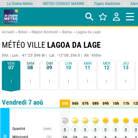
La Chaîne Météo
METEO CONSULT MARINE
Figaro Nautisme
Abon
Accueil
Brésil
Région Nord-est
Bahia
Lagoa da Lage
MÉTÉO VILLE
LAGOA DA LAGE
BRA
Lon : -41°25’,896 W
Lat : -13°58’,356 S
Alt : 450m
VEN
SAM
DIM
LUN
MAR
MER
JEU
07
08
09
10
11
12
13
-
-
-
-
-
-
-
-
-
-
-
-
-
-
Comparateur
détaillé
synthétique
Vendredi 7 aoû
05h
06h
07h
08h
09h
10h
11h
12
05h
06h
07h
08h
09h
10h
11h
12
Quantité
(mm)
0
0
0
0
0
0
0
0
Nébulosité
(%)