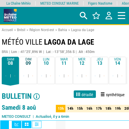
La Chaîne Météo
METEO CONSULT MARINE
Figaro Nautisme
Abon
Accueil
Brésil
Région Nord-est
Bahia
Lagoa da Lage
MÉTÉO VILLE
LAGOA DA LAGE
BRA
Lon : -41°25’,896 W
Lat : -13°58’,356 S
Alt : 450m
SAM
DIM
LUN
MAR
MER
JEU
VEN
08
09
10
11
12
13
14
-
-
-
-
-
-
-
-
-
-
-
-
-
-
BULLETIN
détaillé
synthétique
1 jour
3 jours
7 jours
15 jours
90%
Fiabilité
Samedi 8 aoû
13h
14h
15h
16h
17h
18h
19h
20
13h
14h
15h
16h
17h
18h
19h
20
Actualisé, il y a 6min
METEO CONSULT