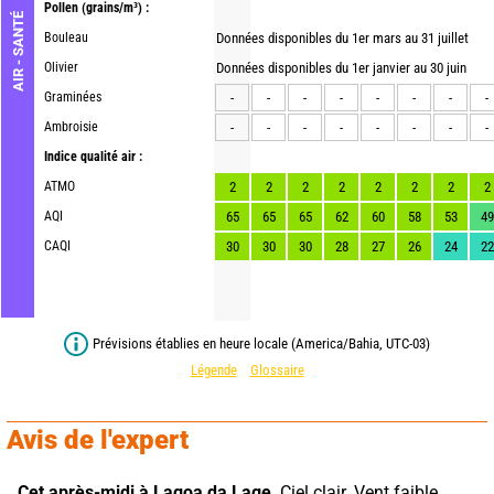
Pollen
(grains/m³) :
AIR - SANTÉ
Bouleau
Données disponibles du 1er mars au 31 juillet
Olivier
Données disponibles du 1er janvier au 30 juin
Graminées
-
-
-
-
-
-
-
-
Ambroisie
-
-
-
-
-
-
-
-
Indice qualité air :
ATMO
2
2
2
2
2
2
2
2
AQI
65
65
65
62
60
58
53
49
CAQI
30
30
30
28
27
26
24
22
Prévisions établies en heure locale (America/Bahia, UTC-03)
Légende
Glossaire
Avis de l'expert
Cet après-midi à Lagoa da Lage,
 Ciel clair. Vent faible.