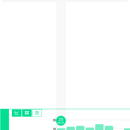
20
30
km/h
20