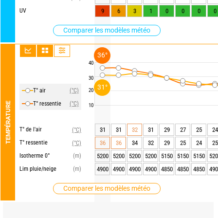
UV
9
6
3
1
0
0
0
0
Comparer les modèles météo
36°
40
30
31°
T° air
(°C)
20
T° ressentie
(°C)
TEMPÉRATURE
10
T° de l'air
31
31
32
31
29
27
25
24
(°C)
T° ressentie
36
36
34
32
29
25
24
25
(°C)
Isotherme 0°
(m)
5200
5200
5200
5200
5150
5150
5150
520
Lim pluie/neige
(m)
4900
4900
4900
4900
4850
4850
4850
490
Comparer les modèles météo