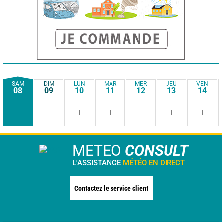
SAM
DIM
LUN
MAR
MER
JEU
VEN
08
09
10
11
12
13
14
-
-
-
-
-
-
-
-
-
-
-
-
-
-
METEO
CONSULT
L'ASSISTANCE
MÉTÉO EN DIRECT
Contactez le service client