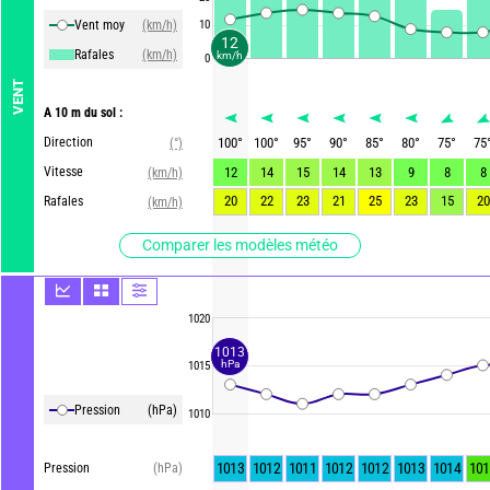
Vent moy
(km/h)
10
12
Rafales
(km/h)
km/h
0
VENT
A 10 m du sol :
Direction
100
°
100
°
95
°
90
°
85
°
80
°
75
°
75
(°)
Vitesse
12
14
15
14
13
9
8
8
(km/h)
20
22
23
21
25
23
15
20
Rafales
(km/h)
Comparer les modèles météo
1020
1013
hPa
1015
Pression
(hPa)
1010
1013
1012
1011
1012
1012
1013
1014
101
Pression
(hPa)