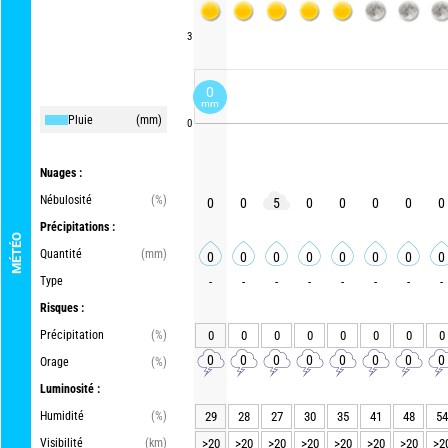
3
0
mm
Pluie
(mm)
0
Nuages :
Nébulosité
(%)
0
0
5
0
0
0
0
0
Précipitations :
MÉTÉO
Quantité
(mm)
0
0
0
0
0
0
0
0
Type
-
-
-
-
-
-
-
-
Risques :
Précipitation
(%)
0
0
0
0
0
0
0
0
0
0
0
0
0
0
0
0
Orage
(%)
Luminosité :
Humidité
(%)
29
28
27
30
35
41
48
54
Visibilité
(km)
>20
>20
>20
>20
>20
>20
>20
>2