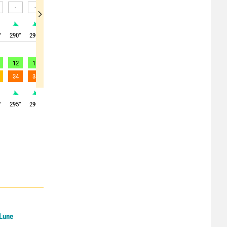
-
-
-
-
-
-
-
-
-
°
290
°
290
°
285
°
285
°
280
°
280
°
280
°
280
°
285
°
12
12
13
13
13
15
14
14
14
34
34
37
34
34
37
34
35
37
°
295
°
290
°
290
°
290
°
285
°
285
°
280
°
280
°
290
°
 Lune