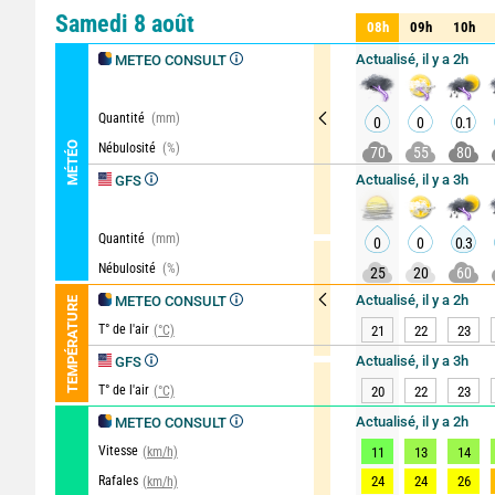
Comparateur
détaillé
Samedi 8 août
08h
09h
10h
08h
09h
10h
Actualisé, il y a 2h
METEO CONSULT
Quantité
(mm)
0
0
0.1
MÉTÉO
Nébulosité
(%)
70
55
80
Actualisé, il y a 3h
GFS
Quantité
(mm)
0
0
0.3
Nébulosité
(%)
25
20
60
Actualisé, il y a 2h
METEO CONSULT
TEMPÉRATURE
T° de l'air
(°C)
21
22
23
Actualisé, il y a 3h
GFS
T° de l'air
(°C)
20
22
23
Actualisé, il y a 2h
METEO CONSULT
Vitesse
(km/h)
11
13
14
Rafales
24
24
26
(km/h)