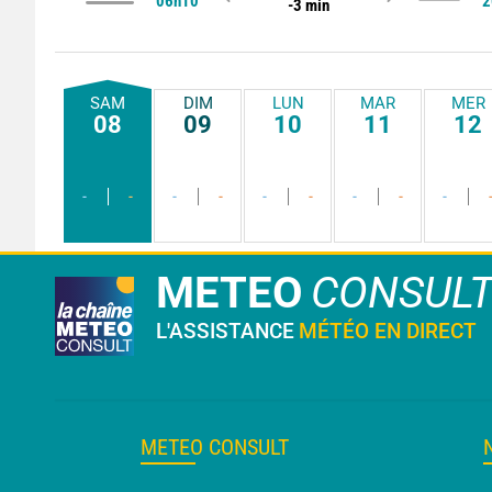
06h10
2
-3 min
SAM
DIM
LUN
MAR
MER
08
09
10
11
12
-
-
-
-
-
-
-
-
-
METEO
CONSUL
L'ASSISTANCE
MÉTÉO EN DIRECT
METEO CONSULT