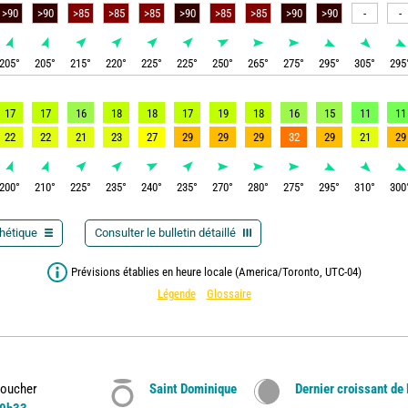
-
-
205
°
205
°
215
°
220
°
225
°
225
°
250
°
265
°
275
°
295
°
305
°
295
17
17
16
18
18
17
19
18
16
15
11
11
22
22
21
23
27
29
29
29
32
29
21
29
200
°
210
°
225
°
235
°
240
°
235
°
270
°
280
°
275
°
295
°
310
°
300
thétique
Consulter le bulletin détaillé
Prévisions établies en heure locale (America/Toronto, UTC-04)
Légende
Glossaire
oucher
Saint Dominique
Dernier croissant de