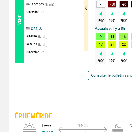
Sous orages
-
(km/h)
Direction
(°)
VENT
195
°
190
°
200
°
Actualisé, il y a 3h
GFS
Vitesse
(km/h)
9
14
16
Rafales
17
21
22
(km/h)
Direction
(°)
200
°
190
°
200
°
Consulter le bulletin syn
ÉPHÉMÉRIDE
Lever
14:23
C