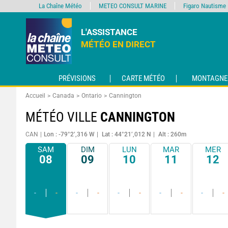
La Chaîne Météo
METEO CONSULT MARINE
Figaro Nautisme
L'ASSISTANCE
MÉTÉO EN DIRECT
PRÉVISIONS
CARTE MÉTÉO
MONTAGNE
Accueil
Canada
Ontario
Cannington
MÉTÉO VILLE
CANNINGTON
CAN
Lon : -79°2’,316 W
Lat : 44°21’,012 N
Alt : 260m
SAM
DIM
LUN
MAR
MER
08
09
10
11
12
-
-
-
-
-
-
-
-
-
-