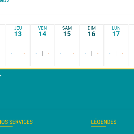
0h33
JEU
VEN
SAM
DIM
LUN
13
14
15
16
17
-
-
-
-
-
-
-
-
-
-
-
T
NOS SERVICES
LÉGENDES