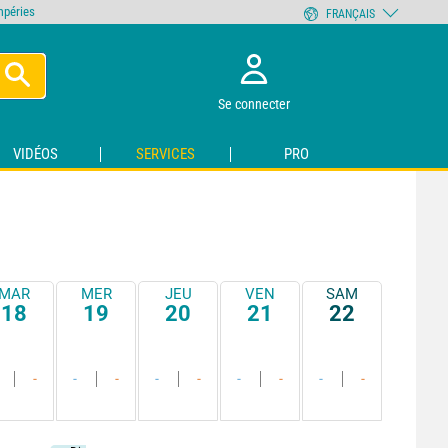
empéries
FRANÇAIS
Se connecter
VIDÉOS
SERVICES
PRO
MAR
MER
JEU
VEN
SAM
18
19
20
21
22
-
-
-
-
-
-
-
-
-