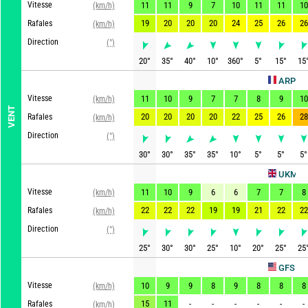
Vitesse
11
11
9
7
10
11
11
10
(km/h)
19
20
20
20
24
25
26
26
Rafales
(km/h)
Direction
(°)
20
°
35
°
40
°
10
°
360
°
5
°
15
°
15
ARPEGE
Vitesse
11
10
9
7
7
8
9
10
(km/h)
VENT
20
20
20
20
22
25
26
28
Rafales
(km/h)
Direction
(°)
30
°
30
°
35
°
35
°
10
°
5
°
5
°
5
°
Ac
UKMO
Vitesse
11
10
9
6
6
7
7
8
(km/h)
22
22
22
19
19
21
22
22
Rafales
(km/h)
Direction
(°)
25
°
30
°
30
°
25
°
10
°
20
°
25
°
25
Actua
GFS
Vitesse
10
9
9
8
9
8
8
8
(km/h)
15
11
-
-
-
-
-
-
Rafales
(km/h)