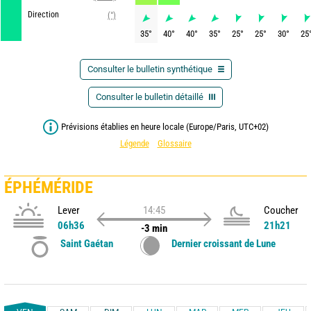
Direction
(°)
35
°
40
°
40
°
35
°
25
°
25
°
30
°
25
Consulter le bulletin synthétique
Consulter le bulletin détaillé
Prévisions établies en heure locale (Europe/Paris, UTC+02)
Légende
Glossaire
ÉPHÉMÉRIDE
Lever
14:45
Coucher
06h36
21h21
-3 min
Saint Gaétan
Dernier croissant de Lune