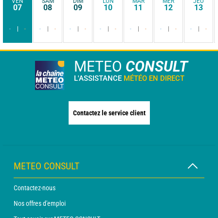
VEN
SAM
DIM
LUN
MAR
MER
JEU
07
08
09
10
11
12
13
-
-
-
-
-
-
-
-
-
-
-
-
-
-
METEO
CONSULT
L'ASSISTANCE
MÉTÉO EN DIRECT
Contactez le service client
METEO CONSULT
Contactez-nous
Nos offres d'emploi