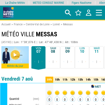
La Chaîne Météo
METEO CONSULT MARINE
Figaro Nautisme
Abon
Accueil
France
Centre-Val de Loire
Loiret
Messas
MÉTÉO VILLE
MESSAS
(45190)
Lon : 1°38’,076 E
Lat : 47°48’,438 N
Alt : 108m
VEN
SAM
DIM
LUN
MAR
07
08
09
10
11
-
-
-
-
-
-
-
-
-
-
Météo du jour
Comparateur
détaillé
synthétique
Vendredi 7 aoû
09h
10h
11h
12h
13h
14h
15h
16
09h
10h
11h
12h
13h
14h
15h
16
METEO CONSU
Quantité
(mm)
0
0
0
0
0
0
0
0