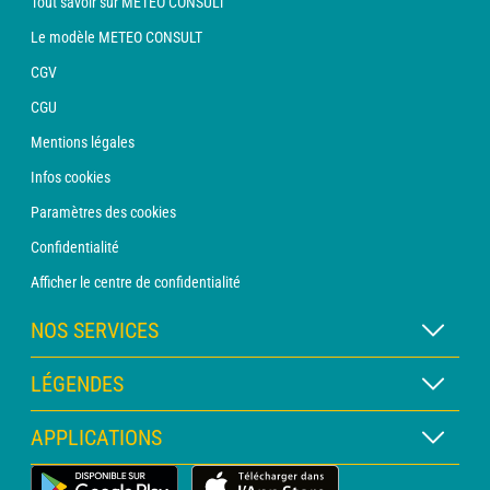
Tout savoir sur METEO CONSULT
Le modèle METEO CONSULT
CGV
CGU
Mentions légales
Infos cookies
Paramètres des cookies
Confidentialité
Afficher le centre de confidentialité
NOS SERVICES
Abonnement METEO Xpert
LÉGENDES
Abonnement METEO PRO
Légende des cartes
APPLICATIONS
Consultation avec un prévisionniste
Légende des pictogrammes
Bulletin PRO
Application Météo Terrestre