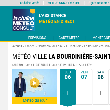
La Chaîne Météo
METEO CONSULT MARINE
Figaro Nautisme
L'ASSISTANCE
MÉTÉO EN DIRECT
PRÉVISIONS
CARTE MÉTÉO
MONTAGNE
Accueil
France
Centre-Val de Loire
Eure-et-Loir
La Bourdinière-Sain
MÉTÉO VILLE
LA BOURDINIÈRE-SAIN
(28360)
Lon : 1°25’,758 E
Lat : 48°19’,158 N
Alt : 157m
JEU
VEN
SAM
06
07
08
-
-
-
-
-
-
Météo du jour