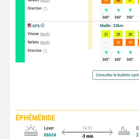
Rafales
35
30
27
(km/h)
Direction
(°)
340
°
340
°
350
°
Maille : 22km
GFS
Vitesse
(km/h)
21
20
20
Rafales
-
33
39
(km/h)
Direction
(°)
345
°
345
°
345
°
Consulter le bulletin syn
ÉPHÉMÉRIDE
Lever
14:51
C
06h34
2
-3 min