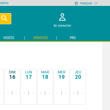
empéries
FRANÇAIS
Se connecter
VIDÉOS
SERVICES
PRO
DIM
LUN
MAR
MER
JEU
16
17
18
19
20
-
-
-
-
-
-
-
-
-
-
-