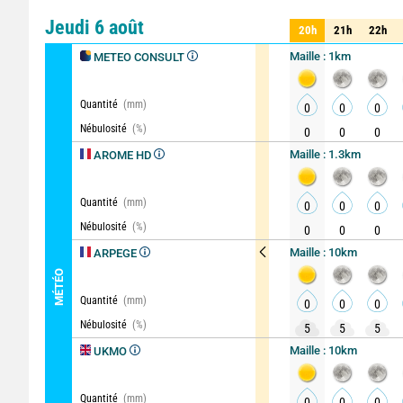
Comparateur
détaillé
Jeudi 6 août
20h
21h
22h
20h
21h
22h
Maille : 1km
METEO CONSULT
Quantité
(mm)
0
0
0
Nébulosité
(%)
0
0
0
Maille : 1.3km
AROME HD
Quantité
(mm)
0
0
0
Nébulosité
(%)
0
0
0
Maille : 10km
ARPEGE
MÉTÉO
Quantité
(mm)
0
0
0
Nébulosité
(%)
5
5
5
Maille : 10km
UKMO
Quantité
(mm)
0
0
0