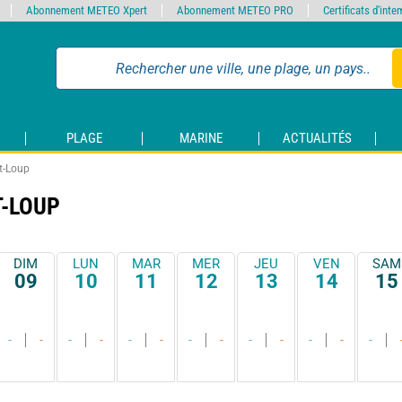
Abonnement METEO Xpert
Abonnement METEO PRO
Certificats d'int
PLAGE
MARINE
ACTUALITÉS
t-Loup
T-LOUP
DIM
LUN
MAR
MER
JEU
VEN
SAM
09
10
11
12
13
14
15
-
-
-
-
-
-
-
-
-
-
-
-
-