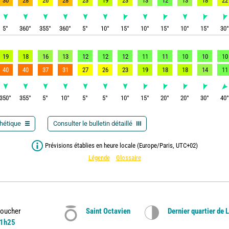
30
28
26
28
23
19
23
13
12
13
18
22
5
°
360
°
355
°
360
°
5
°
10
°
15
°
10
°
15
°
10
°
15
°
30
19
18
16
13
12
12
12
11
11
10
10
10
40
40
37
31
27
26
23
19
18
18
14
11
350
°
355
°
5
°
10
°
5
°
5
°
10
°
15
°
20
°
20
°
30
°
40
thétique
Consulter le bulletin détaillé
Prévisions établies en heure locale (Europe/Paris, UTC+02)
Légende
Glossaire
oucher
Saint Octavien
Dernier quartier de 
1h25