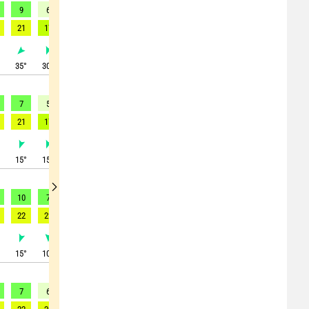
9
6
6
7
8
8
9
10
10
21
17
16
18
19
20
21
22
22
°
35
°
30
°
25
°
10
°
15
°
10
°
40
°
30
°
20
°
7
5
7
8
9
9
9
10
11
21
17
21
22
24
24
23
23
24
°
15
°
15
°
330
°
330
°
325
°
330
°
360
°
5
°
10
°
10
7
7
7
6
7
10
14
13
22
22
22
23
23
24
28
30
31
°
15
°
10
°
345
°
340
°
325
°
345
°
360
°
15
°
20
°
7
6
6
7
9
10
10
10
11