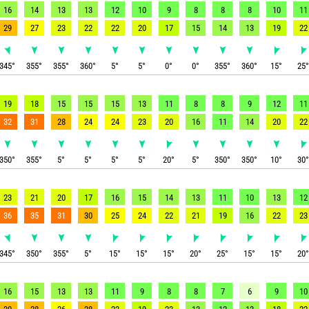
16
14
13
13
12
10
9
8
8
8
10
11
29
27
23
22
22
20
17
15
14
13
19
22
345
°
355
°
355
°
360
°
5
°
5
°
0
°
0
°
355
°
360
°
15
°
25
19
18
15
15
15
13
11
8
8
9
12
11
32
31
28
24
24
23
20
16
11
14
20
22
350
°
355
°
5
°
5
°
5
°
5
°
20
°
5
°
350
°
350
°
10
°
30
23
21
20
17
16
15
14
13
11
10
13
12
36
35
31
30
25
24
22
21
19
16
22
23
345
°
350
°
355
°
5
°
15
°
15
°
15
°
20
°
25
°
15
°
15
°
20
16
15
13
13
11
9
8
8
7
6
9
10