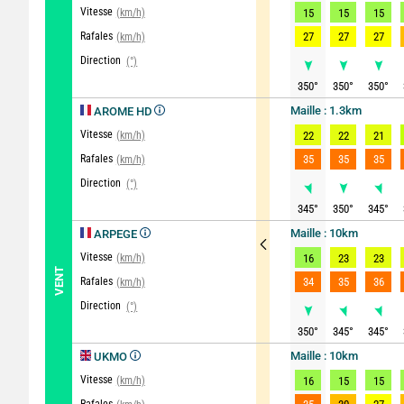
Vitesse
(km/h)
15
15
15
Rafales
27
27
27
(km/h)
Direction
(°)
350
°
350
°
350
°
Maille : 1.3km
AROME HD
Vitesse
(km/h)
22
22
21
Rafales
35
35
35
(km/h)
Direction
(°)
345
°
350
°
345
°
Maille : 10km
ARPEGE
Vitesse
(km/h)
16
23
23
VENT
Rafales
34
35
36
(km/h)
Direction
(°)
350
°
345
°
345
°
Maille : 10km
UKMO
Vitesse
(km/h)
16
15
15