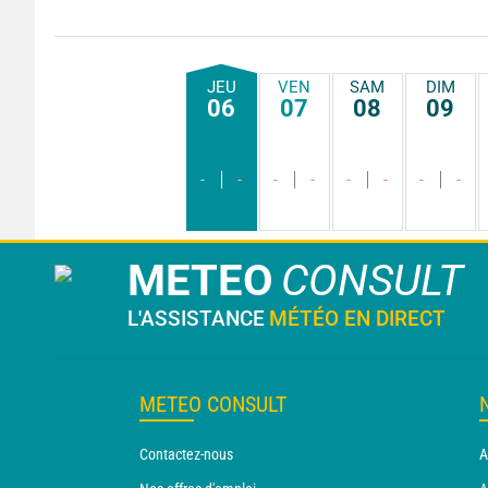
JEU
VEN
SAM
DIM
06
07
08
09
-
-
-
-
-
-
-
-
METEO
CONSULT
L'ASSISTANCE
MÉTÉO EN DIRECT
METEO CONSULT
Contactez-nous
A