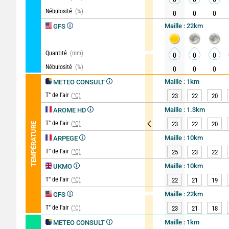
Nébulosité
(%)
0
0
0
Maille : 22km
GFS
Quantité
(mm)
0
0
0
Nébulosité
(%)
0
0
0
Maille : 1km
METEO CONSULT
T° de l'air
(°C)
23
22
20
Maille : 1.3km
AROME HD
T° de l'air
(°C)
23
22
20
TEMPÉRATURE
Maille : 10km
ARPEGE
T° de l'air
(°C)
25
23
22
Maille : 10km
UKMO
T° de l'air
(°C)
22
21
19
Maille : 22km
GFS
T° de l'air
(°C)
23
21
18
Maille : 1km
METEO CONSULT