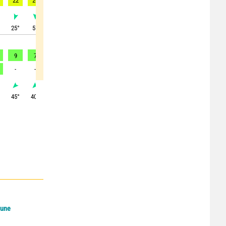
22
20
22
23
26
27
27
26
25
°
25
°
5
°
10
°
5
°
5
°
15
°
15
°
20
°
30
°
9
7
8
8
8
9
10
10
10
-
-
-
-
-
-
-
-
-
°
45
°
40
°
35
°
25
°
10
°
5
°
10
°
20
°
25
°
Lune