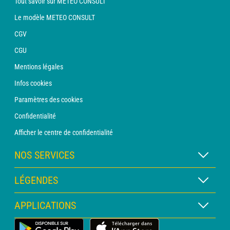
Tout savoir sur METEO CONSULT
Le modèle METEO CONSULT
CGV
CGU
Mentions légales
Infos cookies
Paramètres des cookies
Confidentialité
Afficher le centre de confidentialité
NOS SERVICES
Abonnement METEO Xpert
LÉGENDES
Abonnement METEO PRO
Légende des cartes
APPLICATIONS
Consultation avec un prévisionniste
Légende des pictogrammes
Bulletin PRO
Application Météo Terrestre