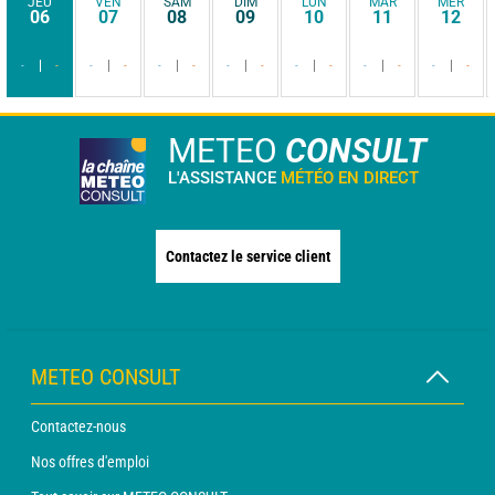
JEU
VEN
SAM
DIM
LUN
MAR
MER
06
07
08
09
10
11
12
-
-
-
-
-
-
-
-
-
-
-
-
-
-
METEO
CONSULT
L'ASSISTANCE
MÉTÉO EN DIRECT
Contactez le service client
METEO CONSULT
Contactez-nous
Nos offres d'emploi