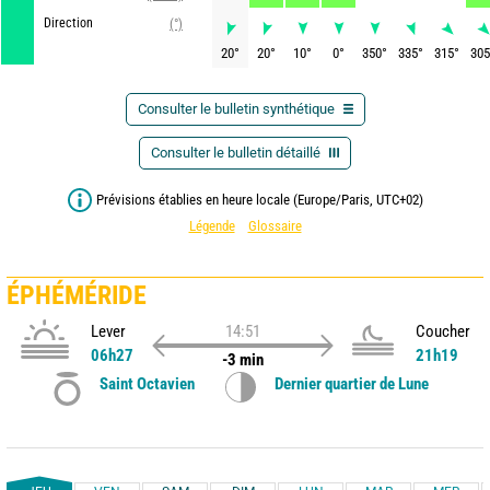
Direction
(°)
20
°
20
°
10
°
0
°
350
°
335
°
315
°
305
Consulter le bulletin synthétique
Consulter le bulletin détaillé
Prévisions établies en heure locale (Europe/Paris, UTC+02)
Légende
Glossaire
ÉPHÉMÉRIDE
Lever
14:51
Coucher
06h27
21h19
-3 min
Saint Octavien
Dernier quartier de Lune