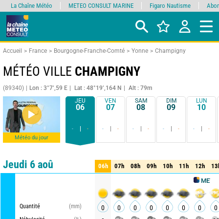
La Chaîne Météo
METEO CONSULT MARINE
Figaro Nautisme
Abon
Accueil
France
Bourgogne-Franche-Comté
Yonne
Champigny
MÉTÉO VILLE
CHAMPIGNY
(89340)
Lon : 3°7’,59 E
Lat : 48°19’,164 N
Alt : 79m
JEU
VEN
SAM
DIM
LUN
06
07
08
09
10
-
-
-
-
-
-
-
-
-
-
Météo du jour
Comparateur
détaillé
synthétique
Jeudi 6 aoû
06h
07h
08h
09h
10h
11h
12h
13
06h
07h
08h
09h
10h
11h
12h
13
METEO CONSU
Quantité
(mm)
0
0
0
0
0
0
0
0