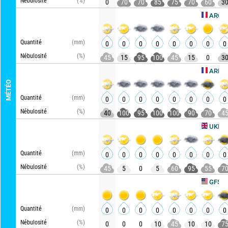
Nébulosité
(%)
0
70
70
85
75
70
60
3
AROME HD
Quantité
(mm)
0
0
0
0
0
0
0
0
Nébulosité
(%)
45
15
95
100
45
15
0
3
ARPEGE
MÉTÉO
Quantité
(mm)
0
0
0
0
0
0
0
0
Nébulosité
(%)
40
100
95
100
100
90
70
4
Ac
UKMO
Quantité
(mm)
0
0
0
0
0
0
0
0
Nébulosité
(%)
45
5
0
5
60
95
55
7
Actu
GFS
Quantité
(mm)
0
0
0
0
0
0
0
0
Nébulosité
(%)
0
0
0
10
45
10
10
7