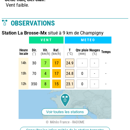
 Vent faible.
OBSERVATIONS
Station La Brosse-Mx
situé à 9 km de Champigny
VENT
METEO
Heure
Dir.
Vit.
Raf.
T
Qte pluie
Nuages
Temps
locale
(°)
(km/h)
(km/h)
(°C)
(mm)
(%)
14h
30
7
17
24.9
-
-
-
13h
70
4
17
24.8
0
-
-
12h
350
8
15
23.1
0
-
-
Voir toutes les stations
Météo France - RADOME