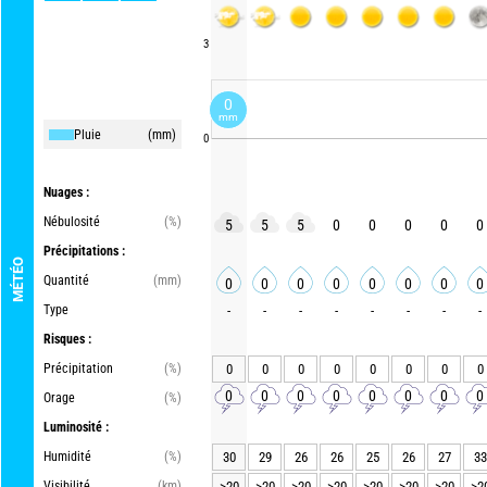
3
0
mm
Pluie
(mm)
0
Nuages :
Nébulosité
(%)
5
5
5
0
0
0
0
0
Précipitations :
MÉTÉO
Quantité
(mm)
0
0
0
0
0
0
0
0
Type
-
-
-
-
-
-
-
-
Risques :
Précipitation
(%)
0
0
0
0
0
0
0
0
0
0
0
0
0
0
0
0
Orage
(%)
Luminosité :
Humidité
(%)
30
29
26
26
25
26
27
33
Visibilité
(km)
>20
>20
>20
>20
>20
>20
>20
>2