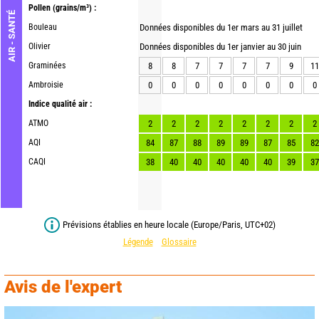
Pollen
(grains/m³) :
AIR - SANTÉ
Bouleau
Données disponibles du 1er mars au 31 juillet
Olivier
Données disponibles du 1er janvier au 30 juin
Graminées
8
8
7
7
7
7
9
11
Ambroisie
0
0
0
0
0
0
0
0
Indice qualité air :
ATMO
2
2
2
2
2
2
2
2
AQI
84
87
88
89
89
87
85
82
CAQI
38
40
40
40
40
40
39
37
Prévisions établies en heure locale (Europe/Paris, UTC+02)
Légende
Glossaire
Avis de l'expert