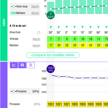
20
Vent moy
(km/h)
10
Rafales
(km/h)
7
0
km/h
VENT
A 10 m du sol :
Direction
20
°
20
°
0
°
15
°
15
°
25
°
30
°
30
(°)
Vitesse
7
7
9
9
10
10
11
11
(km/h)
17
20
23
23
25
25
23
23
Rafales
(km/h)
Comparer les modèles météo
1022
hPa
1025
1020
1015
Pression
(hPa)
1010
1022
1021
1021
1020
1020
1020
1020
102
Pression
(hPa)