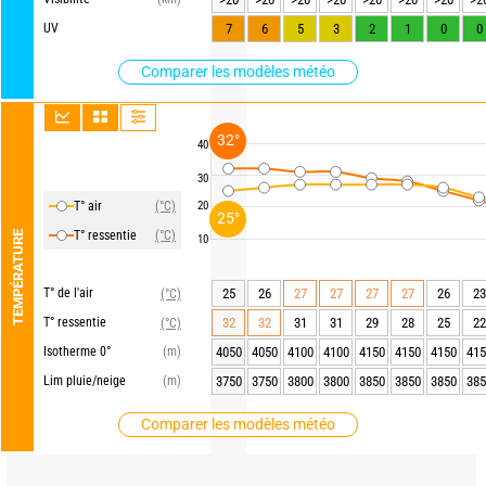
UV
7
6
5
3
2
1
0
0
Comparer les modèles météo
32°
40
30
T° air
(°C)
20
25°
T° ressentie
(°C)
TEMPÉRATURE
10
T° de l'air
25
26
27
27
27
27
26
23
(°C)
T° ressentie
32
32
31
31
29
28
25
22
(°C)
Isotherme 0°
(m)
4050
4050
4100
4100
4150
4150
4150
415
Lim pluie/neige
(m)
3750
3750
3800
3800
3850
3850
3850
385
Comparer les modèles météo