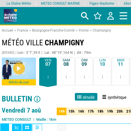
La Chaîne Météo
METEO CONSULT MARINE
Figaro Nautisme
Abon
Accueil
France
Bourgogne-Franche-Comté
Yonne
Champigny
MÉTÉO VILLE
CHAMPIGNY
(89340)
Lon : 3°7’,59 E
Lat : 48°19’,164 N
Alt : 79m
VEN
SAM
DIM
LUN
MAR
07
08
09
10
11
-
-
-
-
-
-
-
-
-
-
Météo du jour
BULLETIN
détaillé
synthétique
Live
1 jour
3 jours
7 jours
15 jours
90%
Fiabilité
Vendredi 7 aoû
14h
15h
16h
17h
18h
19h
20h
21
14h
15h
16h
17h
18h
19h
20h
21
Maille : 1km
METEO CONSULT