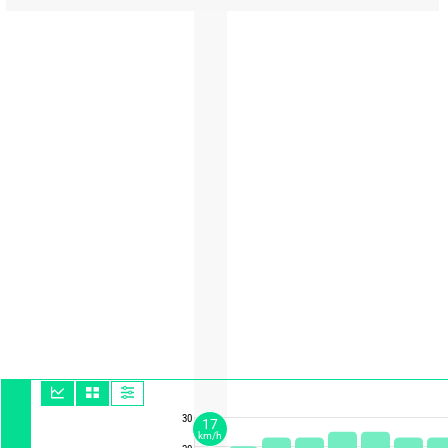
30
17
km/h