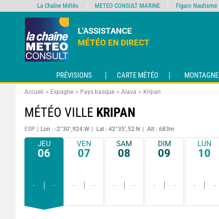
La Chaîne Météo
METEO CONSULT MARINE
Figaro Nautisme
L'ASSISTANCE
MÉTÉO EN DIRECT
PRÉVISIONS
CARTE MÉTÉO
MONTAGNE
Accueil
Espagne
Pays basque
Alava
Kripan
MÉTÉO VILLE
KRIPAN
ESP
Lon : -2°30’,924 W
Lat : 42°35’,52 N
Alt : 683m
JEU
VEN
SAM
DIM
LUN
06
07
08
09
10
-
-
-
-
-
-
-
-
-
-