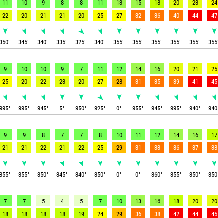
11
10
9
8
8
11
13
15
18
20
23
24
22
20
21
21
20
25
27
32
36
40
44
47
350
°
345
°
340
°
335
°
325
°
340
°
355
°
355
°
355
°
355
°
355
°
355
9
10
10
9
7
11
12
14
16
20
21
25
25
20
22
23
20
27
28
31
35
39
41
45
335
°
335
°
345
°
5
°
350
°
325
°
0
°
355
°
345
°
335
°
340
°
340
9
9
8
7
7
8
10
11
12
14
16
17
21
21
22
21
22
25
29
31
33
36
37
38
355
°
355
°
350
°
345
°
340
°
350
°
0
°
0
°
360
°
355
°
350
°
350
7
7
5
4
5
7
10
13
16
18
20
20
18
18
18
18
19
24
29
36
38
42
44
45