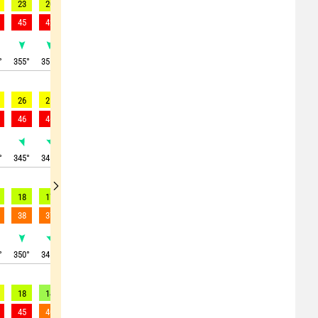
23
20
18
16
14
13
11
10
9
45
42
38
33
29
24
21
19
20
°
355
°
355
°
355
°
350
°
350
°
345
°
345
°
340
°
340
°
26
25
23
21
19
17
10
10
6
46
46
43
40
34
30
28
18
18
°
345
°
345
°
350
°
350
°
345
°
345
°
325
°
335
°
330
°
18
17
17
14
12
10
10
10
10
38
37
35
31
27
22
20
20
20
°
350
°
345
°
350
°
345
°
345
°
345
°
335
°
340
°
340
°
18
14
11
7
8
7
8
7
5
45
40
30
40
17
15
19
17
15