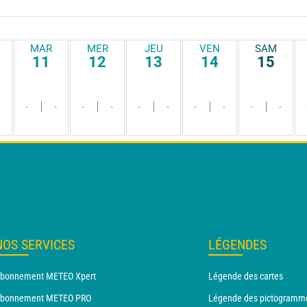
MAR
MER
JEU
VEN
SAM
11
12
13
14
15
-
-
-
-
-
-
-
-
-
-
-
NOS SERVICES
LÉGENDES
bonnement METEO Xpert
Légende des cartes
bonnement METEO PRO
Légende des pictogramm