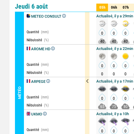
Comparateur
détaillé
Jeudi 6 août
05h
06h
07h
05h
06h
07h
Actualisé, il y a 29min
METEO CONSULT
Quantité
(mm)
0
0
0
Nébulosité
(%)
40
40
40
Actualisé, il y a 22min
AROME HD
Quantité
(mm)
0
0
0
Nébulosité
(%)
0
0
0
Actualisé, il y a 17min
ARPEGE
MÉTÉO
Quantité
(mm)
0
0
0
Nébulosité
(%)
65
75
80
Actualisé, il y a 10h
UKMO
Quantité
(mm)
0
0
0