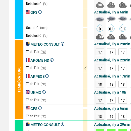
Nébulosité
(%)
90
85
100
Actualisé, il y a 6min
GFS
Quantité
(mm)
0
0.1
0.1
Nébulosité
(%)
100
100
100
Actualisé, il y a 29min
METEO CONSULT
T° de l'air
(°C)
17
17
17
Actualisé, il y a 22min
AROME HD
T° de l'air
(°C)
17
17
17
TEMPÉRATURE
Actualisé, il y a 17min
ARPEGE
T° de l'air
(°C)
18
18
18
Actualisé, il y a 10h
UKMO
T° de l'air
(°C)
17
17
17
Actualisé, il y a 6min
GFS
T° de l'air
(°C)
18
19
18
Actualisé, il y a 29min
METEO CONSULT