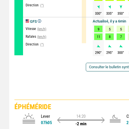
Direction
(°)
330
°
335
°
350
°
Actualisé, il y a 6min
GFS
Vitesse
(km/h)
9
5
5
Rafales
11
8
7
(km/h)
Direction
(°)
290
°
295
°
300
°
Consulter le bulletin syn
ÉPHÉMÉRIDE
Lever
14:20
C
07h05
2
-2 min