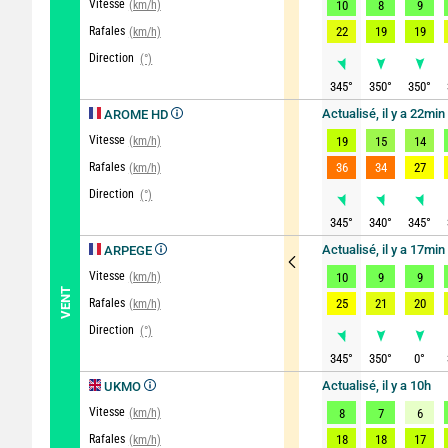
Vitesse
(km/h)
10
8
9
Rafales
22
19
19
(km/h)
Direction
(°)
345
°
350
°
350
°
Actualisé, il y a 22min
AROME HD
Vitesse
(km/h)
19
15
14
Rafales
36
34
27
(km/h)
Direction
(°)
345
°
340
°
345
°
Actualisé, il y a 17min
ARPEGE
Vitesse
(km/h)
10
9
9
VENT
Rafales
25
21
20
(km/h)
Direction
(°)
345
°
350
°
0
°
Actualisé, il y a 10h
UKMO
Vitesse
(km/h)
8
7
6
Rafales
18
18
17
(km/h)