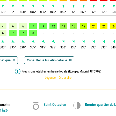
350
°
5
°
360
°
345
°
335
°
345
°
355
°
5
°
355
°
355
°
355
°
360
4
6
6
7
9
12
13
16
19
24
26
24
6
7
7
8
-
-
-
-
-
-
-
-
300
°
295
°
290
°
305
°
315
°
325
°
330
°
335
°
335
°
330
°
335
°
340
thétique
Consulter le bulletin détaillé
Prévisions établies en heure locale (Europe/Madrid, UTC+02)
Légende
Glossaire
oucher
Saint Octavien
Dernier quartier de 
1h26