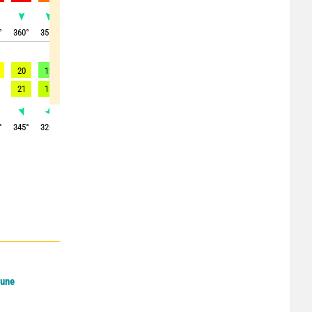
°
360
°
355
°
345
°
330
°
315
°
330
°
340
°
350
°
340
°
20
12
10
7
7
7
7
8
6
21
18
11
-
-
-
-
9
-
°
345
°
320
°
300
°
300
°
300
°
310
°
300
°
295
°
295
°
Lune