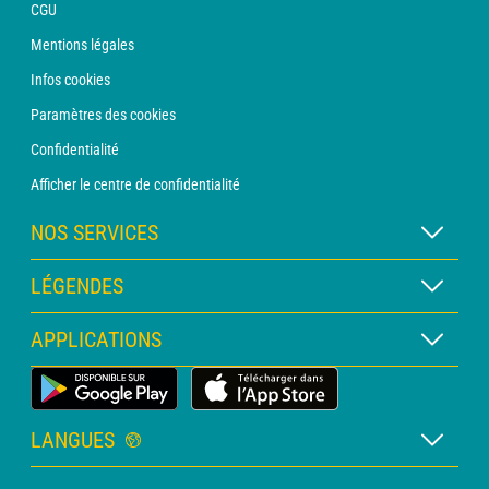
CGU
Mentions légales
Infos cookies
Paramètres des cookies
Confidentialité
Afficher le centre de confidentialité
NOS SERVICES
Abonnement METEO Xpert
LÉGENDES
Abonnement METEO PRO
Légende des cartes
APPLICATIONS
Consultation avec un prévisionniste
Légende des pictogrammes
Bulletin PRO
Application Météo Terrestre
Glossaire
Alertes
LANGUES
Certificats d'intempéries
Français