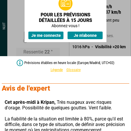
85
°
17
km/h
Rafales à
37
km/h
POUR LES PRÉVISIONS
DÉTAILLÉES À 15 JOURS
Ciel variable devenant peu
NUIT
nuageux.
Abonnez-vous !
22
°
Je me connecte
Je m'abonne
Faible risque d'averses.
1016
hPa
Visibilité
>20
km
Ressentie
22
°
Prévisions établies en heure locale (Europe/Madrid, UTC+02)
Légende
Glossaire
Avis de l'expert
Cet après-midi à Kripan,
 Très nuageux avec risques 
d'orage. Possibilité de quelques gouttes. Vent faible.
La fiabilité de la situation est limitée à 80%, parce qu'il est 
difficile, dans ce type de situation, de définir avec précision 
le moment où les précipitations commenceront.