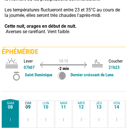
Les températures fluctueront entre 23 et 35°C au cours de 
la journée, elles seront très chaudes l'après-midi.
Cette nuit,
orages en début de nuit.
 Averses se raréfiant. Vent faible.
ÉPHÉMÉRIDE
Lever
14:15
Coucher
07h07
21h23
-2 min
Saint Dominique
Dernier croissant de Lune
SAM
DIM
LUN
MAR
MER
JEU
VEN
08
09
10
11
12
13
14
-
-
-
-
-
-
-
-
-
-
-
-
-
-