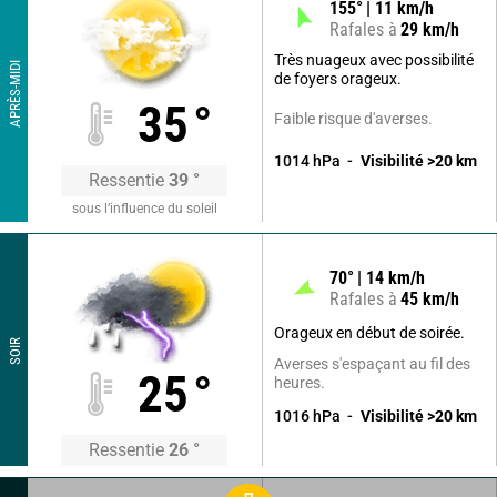
155
°
11
km/h
Rafales à
29
km/h
Très nuageux avec possibilité
APRÈS-MIDI
de foyers orageux.
35
°
Faible risque d'averses.
1014
hPa
Visibilité
>20
km
Ressentie
39
°
sous l’influence du soleil
70
°
14
km/h
Rafales à
45
km/h
Orageux en début de soirée.
SOIR
Averses s'espaçant au fil des
25
°
heures.
1016
hPa
Visibilité
>20
km
Ressentie
26
°