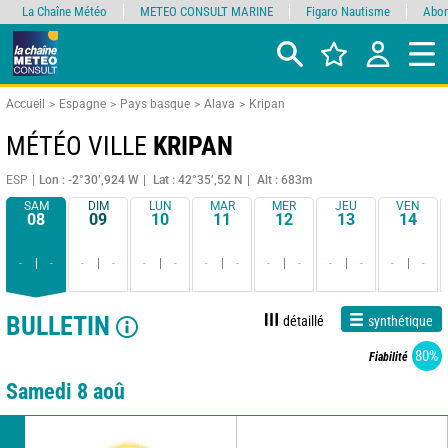
La Chaîne Météo
METEO CONSULT MARINE
Figaro Nautisme
Abon
Accueil
Espagne
Pays basque
Alava
Kripan
MÉTÉO VILLE
KRIPAN
ESP
Lon : -2°30’,924 W
Lat : 42°35’,52 N
Alt : 683m
SAM
DIM
LUN
MAR
MER
JEU
VEN
08
09
10
11
12
13
14
-
-
-
-
-
-
-
-
-
-
-
-
-
-
BULLETIN
détaillé
synthétique
80%
Fiabilité
Samedi 8 aoû