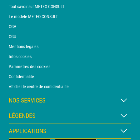
Tout savoir sur METEO CONSULT
Le modèle METEO CONSULT
CGV
CGU
Mentions légales
Infos cookies
Paramètres des cookies
Confidentialité
Afficher le centre de confidentialité
NOS SERVICES
Abonnement METEO Xpert
LÉGENDES
Abonnement METEO PRO
Légende des cartes
APPLICATIONS
Consultation avec un prévisionniste
Légende des pictogrammes