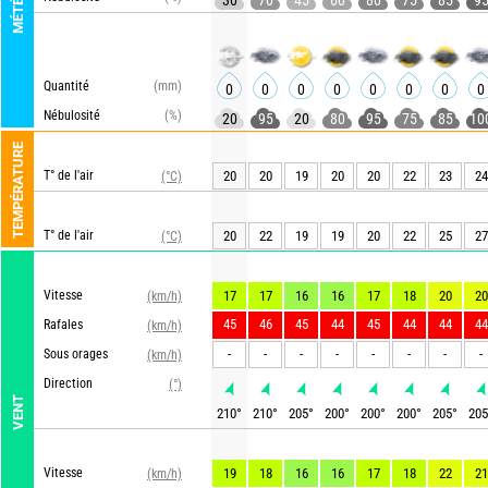
MÉTÉO
30
70
45
60
80
75
85
9
Quantité
(mm)
0
0
0
0
0
0
0
0
Nébulosité
(%)
20
95
20
80
95
75
85
10
TEMPÉRATURE
T° de l'air
20
20
19
20
20
22
23
24
(°C)
T° de l'air
20
22
19
19
20
22
25
27
(°C)
Vitesse
17
17
16
16
17
18
20
20
(km/h)
45
46
45
44
45
44
44
44
Rafales
(km/h)
-
-
-
-
-
-
-
-
Sous orages
(km/h)
Direction
(°)
VENT
210
°
210
°
205
°
200
°
200
°
200
°
205
°
205
Vitesse
19
18
16
16
17
18
22
21
(km/h)