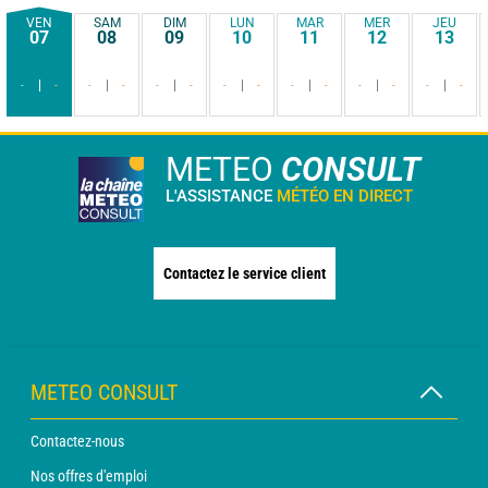
VEN
SAM
DIM
LUN
MAR
MER
JEU
07
08
09
10
11
12
13
-
-
-
-
-
-
-
-
-
-
-
-
-
-
METEO
CONSULT
L'ASSISTANCE
MÉTÉO EN DIRECT
Contactez le service client
METEO CONSULT
Contactez-nous
Nos offres d'emploi