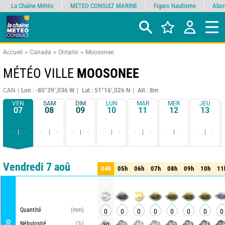
La Chaîne Météo
METEO CONSULT MARINE
Figaro Nautisme
Abon
Accueil
Canada
Ontario
Moosonee
MÉTÉO VILLE
MOOSONEE
CAN
Lon : -80°39’,036 W
Lat : 51°16’,026 N
Alt : 8m
VEN
SAM
DIM
LUN
MAR
MER
JEU
07
08
09
10
11
12
13
-
-
-
-
-
-
-
-
-
-
-
-
-
-
Comparateur
détaillé
synthétique
Vendredi 7 aoû
04h
05h
06h
07h
08h
09h
10h
11
04h
05h
06h
07h
08h
09h
10h
11
Quantité
(mm)
0
0
0
0
0
0
0
0
Nébulosité
(%)