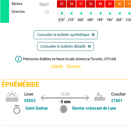
52
54
51
52
48
42
40
37
Rafales
(km/h)
Direction
(°)
210
°
210
°
200
°
200
°
195
°
190
°
205
°
210
Consulter le bulletin synthétique
Consulter le bulletin détaillé
Prévisions établies en heure locale (America/Toronto, UTC-04)
Légende
Glossaire
ÉPHÉMÉRIDE
Lever
15:06
Coucher
05h55
21h01
-3 min
Saint Gaétan
Dernier croissant de Lune