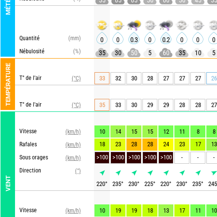
MÉTÉO
55
65
65
50
60
50
45
5
Quantité
(mm)
0
0
0.3
0
0.2
0
0
0
Nébulosité
(%)
35
30
50
5
60
35
10
5
TEMPÉRATURE
T° de l'air
33
32
30
28
27
27
27
26
(°C)
T° de l'air
35
33
30
29
29
28
28
27
(°C)
Vitesse
10
14
15
15
12
11
8
8
(km/h)
18
23
28
28
24
23
17
13
Rafales
(km/h)
>100
>100
>100
>100
>100
-
-
-
Sous orages
(km/h)
Direction
(°)
VENT
220
°
235
°
230
°
225
°
220
°
230
°
235
°
245
Vitesse
10
19
19
18
13
17
11
10
(km/h)