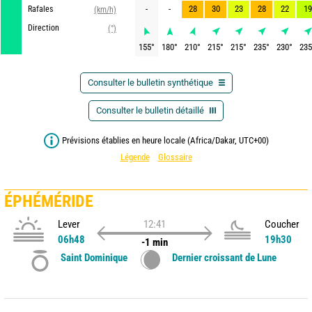
-
-
28
30
23
28
22
19
Rafales
(km/h)
Direction
(°)
155
°
180
°
210
°
215
°
215
°
235
°
230
°
235
Consulter le bulletin synthétique
Consulter le bulletin détaillé
Prévisions établies en heure locale (Africa/Dakar, UTC+00)
Légende
Glossaire
ÉPHÉMÉRIDE
Lever
12:41
Coucher
06h48
19h30
-1 min
Saint Dominique
Dernier croissant de Lune