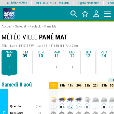
La Chaîne Météo
METEO CONSULT MARINE
Figaro Nautisme
Abon
Accueil
Sénégal
Kaolack
Pané Mat
MÉTÉO VILLE
PANÉ MAT
SEN
Lon : -16°0’,87 W
Lat : 13°45’,186 N
Alt : 24m
SAM
DIM
LUN
MAR
MER
JEU
VEN
08
09
10
11
12
13
14
-
-
-
-
-
-
-
-
-
-
-
-
-
-
Comparateur
détaillé
synthétique
Samedi 8 aoû
17h
18h
19h
20h
21h
22h
23h
00
17h
18h
19h
20h
21h
22h
23h
00
Quantité
(mm)
0
0.1
0.2
0.1
0
0
0
0
Nébulosité
(%)