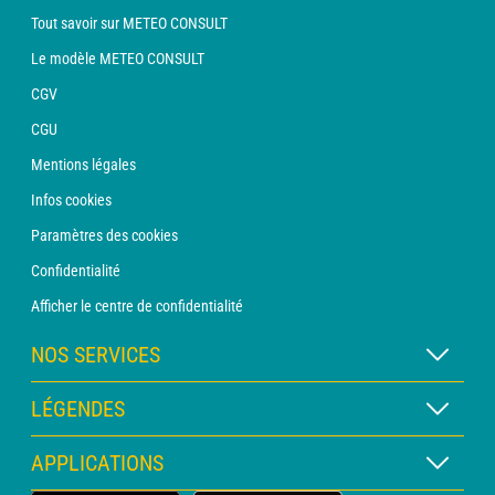
Tout savoir sur METEO CONSULT
Le modèle METEO CONSULT
CGV
CGU
Mentions légales
Infos cookies
Paramètres des cookies
Confidentialité
Afficher le centre de confidentialité
NOS SERVICES
Abonnement METEO Xpert
LÉGENDES
Abonnement METEO PRO
Légende des cartes
APPLICATIONS
Consultation avec un prévisionniste
Légende des pictogrammes