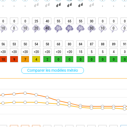
-
-
-
-
-
-
0
0
0
25
40
55
65
55
30
0
0
0
10
0
10
20
40
50
60
50
30
10
0
0
56
53
50
54
58
68
80
84
87
88
89
91
>20
>20
>20
>20
>20
>20
>20
15
5
5
4
3
10
9
7
4
2
0
0
0
0
0
0
0
Comparer les modèles météo