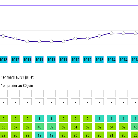
1013
1012
1011
1011
1011
1011
1012
1012
1013
1014
1014
101
1er mars au 31 juillet
1er janvier au 30 juin
-
-
-
-
-
-
-
-
-
-
-
-
-
-
-
-
-
-
-
-
-
-
-
-
2
2
2
1
1
2
2
2
1
1
1
1
55
57
59
40
39
59
61
59
52
54
52
46
28
30
33
18
18
35
36
35
30
31
30
25