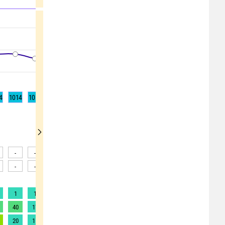
4
1014
1013
1012
1012
1012
1012
1013
1013
1014
-
-
-
-
-
-
-
-
-
-
-
-
-
-
-
-
-
-
1
1
1
1
1
1
1
1
1
40
17
16
15
14
14
17
20
23
20
15
13
10
8
6
7
9
10