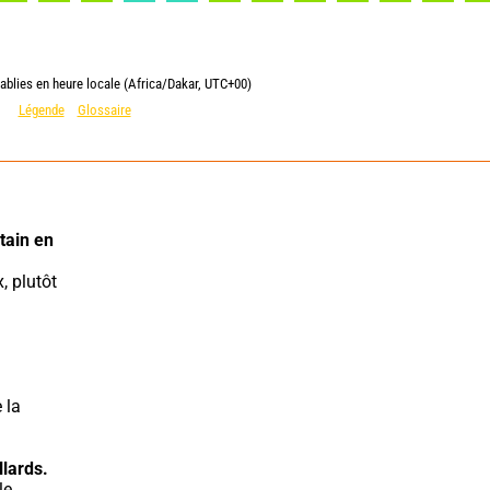
ablies en heure locale (Africa/Dakar, UTC+00)
Légende
Glossaire
ain en 
la 
lards.
le.