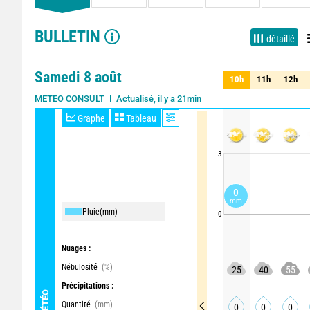
BULLETIN
détaillé
Samedi 8 août
10h
11h
12h
10h
11h
12h
Actualisé, il y a 21min
METEO CONSULT
Graphe
Tableau
3
0
mm
Pluie
(mm)
0
Nuages :
Nébulosité
(%)
25
40
55
Précipitations :
MÉTÉO
Quantité
(mm)
0
0
0