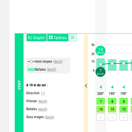
Graphe
Tableau
30
14
km/h
20
Vent moyen
(km/h)
10
Rafales
(km/h)
7
0
km/h
VENT
A 10 m du sol :
Direction
(°)
200
°
195
°
195
°
Vitesse
(km/h)
7
8
8
Rafales
14
13
12
(km/h)
Sous orages
-
-
-
(km/h)