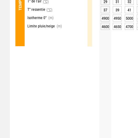
T° de l'air
(°C)
29
31
32
T° ressentie
(°C)
37
39
41
Isotherme 0°
(m)
4900
4950
5000
Limite pluie/neige
(m)
4600
4650
4700