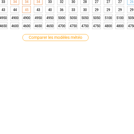
33
34
34
34
33
32
30
28
27
27
27
26
43
44
45
43
40
36
33
30
29
29
29
29
4950
4900
4900
4950
4950
5000
5050
5050
5050
5100
5100
505
4650
4600
4600
4650
4650
4700
4750
4750
4750
4800
4800
475
Comparer les modèles météo