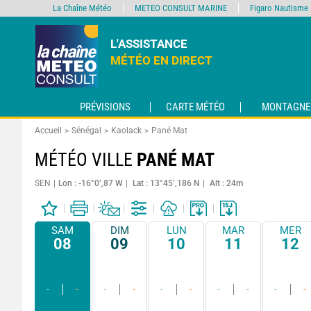
La Chaîne Météo
METEO CONSULT MARINE
Figaro Nautisme
L'ASSISTANCE
MÉTÉO EN DIRECT
PRÉVISIONS
CARTE MÉTÉO
MONTAGNE
Accueil
Sénégal
Kaolack
Pané Mat
MÉTÉO VILLE
PANÉ MAT
SEN
Lon : -16°0’,87 W
Lat : 13°45’,186 N
Alt : 24m
SAM
DIM
LUN
MAR
MER
08
09
10
11
12
-
-
-
-
-
-
-
-
-
-