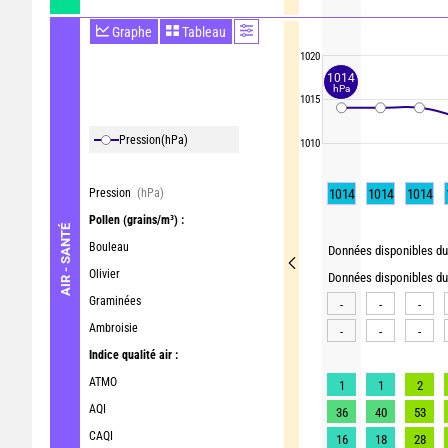
Graphe
Tableau
1020
1014
hPa
1015
Pression
(hPa)
1010
Pression
(hPa)
1014
1014
1014
Pollen
(grains/m³) :
AIR - SANTÉ
Bouleau
Données disponibles du 
Olivier
Données disponibles du 
Graminées
-
-
-
Ambroisie
-
-
-
Indice qualité air :
ATMO
1
1
2
AQI
36
40
53
CAQI
16
18
28