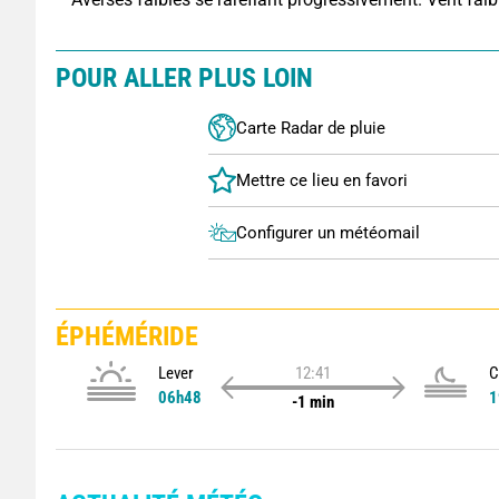
POUR ALLER PLUS LOIN
Carte Radar de pluie
Configurer un météomail
ÉPHÉMÉRIDE
Lever
12:41
C
06h48
1
-1 min