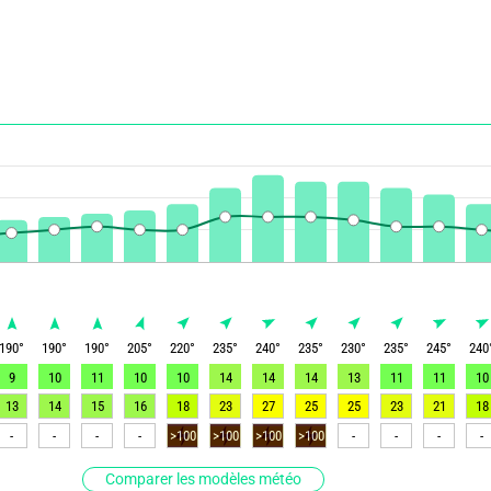
190
°
190
°
190
°
205
°
220
°
235
°
240
°
235
°
230
°
235
°
245
°
240
9
10
11
10
10
14
14
14
13
11
11
10
13
14
15
16
18
23
27
25
25
23
21
18
-
-
-
-
>100
>100
>100
>100
-
-
-
-
Comparer les modèles météo