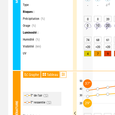
Type
-
-
Risques :
Précipitation
(%)
0
0
20
0
10
20
Orage
(%)
Luminosité :
Humidité
(%)
74
68
61
Visibilité
(km)
>20
>20
>20
UV
4
7
9
Graphe
Tableau
50
37°
40
T° de l'air
(°C)
30
T° ressentie
(°C)
TEMPÉRATURE
29°
20