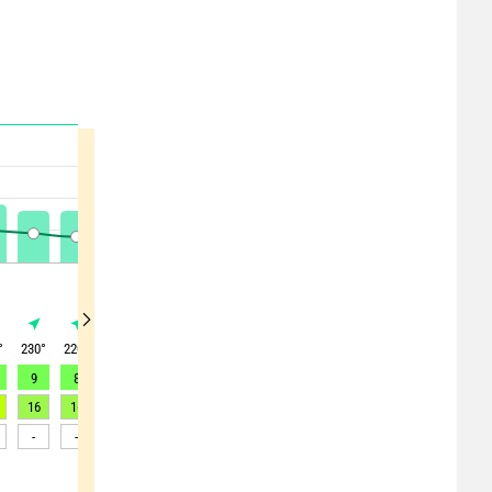
°
230
°
220
°
220
°
215
°
220
°
225
°
225
°
230
°
235
°
9
8
9
9
8
7
8
10
12
16
16
17
17
16
15
17
19
21
-
-
-
-
-
-
-
-
-