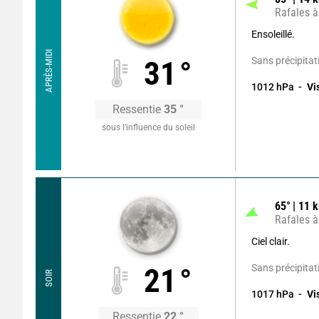
Rafales à
Ensoleillé.
APRÈS-MIDI
Sans précipitat
31
°
1012
hPa
Vi
Ressentie
35
°
sous l’influence du soleil
65
°
11
k
Rafales à
Ciel clair.
Sans précipitat
21
°
SOIR
1017
hPa
Vi
Ressentie
22
°