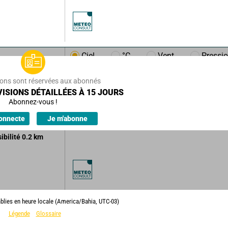
Ciel
°C
Vent
Pressi
/h
7
km/h
ions sont réservées aux abonnés
 risque de brumes
ISIONS DÉTAILLÉES À 15 JOURS
Abonnez-vous !
ions.
onnecte
Je m'abonne
sibilité
0.2
km
ablies en heure locale (America/Bahia, UTC-03)
Légende
Glossaire