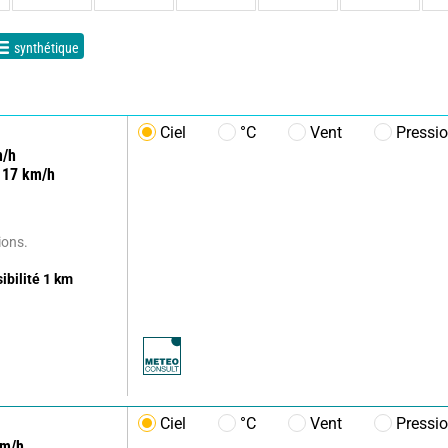
synthétique
Ciel
°C
Vent
Pressi
/h
17
km/h
ions.
sibilité
1
km
Ciel
°C
Vent
Pressi
m/h