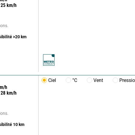
25
km/h
ions.
sibilité
>20
km
Ciel
°C
Vent
Pressi
m/h
28
km/h
ions.
sibilité
10
km