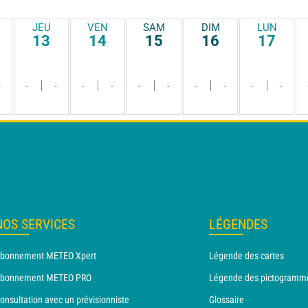
JEU
VEN
SAM
DIM
LUN
13
14
15
16
17
-
-
-
-
-
-
-
-
-
-
-
NOS SERVICES
LÉGENDES
bonnement METEO Xpert
Légende des cartes
bonnement METEO PRO
Légende des pictogramm
onsultation avec un prévisionniste
Glossaire