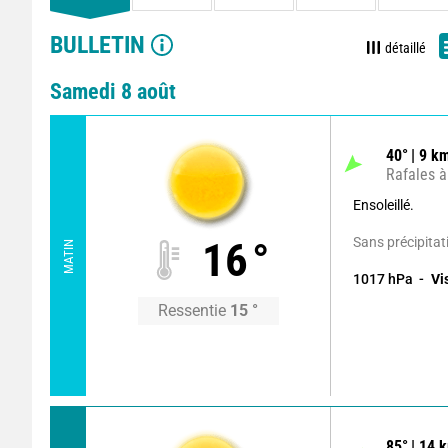
BULLETIN
détaillé
Samedi 8 août
40
°
9
km
Rafales à
Ensoleillé.
Sans précipitat
16
°
MATIN
1017
hPa
Vi
Ressentie
15
°
85
°
14
k