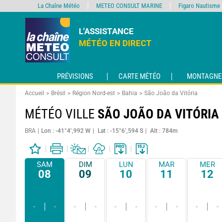
La Chaîne Météo
METEO CONSULT MARINE
Figaro Nautisme
L'ASSISTANCE
MÉTÉO EN DIRECT
PRÉVISIONS
CARTE MÉTÉO
MONTAGNE
Accueil
Brésil
Région Nord-est
Bahia
São João da Vitória
MÉTÉO VILLE
SÃO JOÃO DA VITÓRIA
BRA
Lon : -41°4’,992 W
Lat : -15°6’,594 S
Alt : 784m
SAM
DIM
LUN
MAR
MER
08
09
10
11
12
-
-
-
-
-
-
-
-
-
-