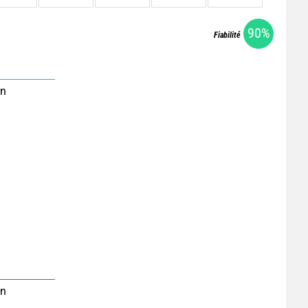
90%
Fiabilité
on
on