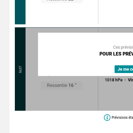
35
°
4
km
Rafales à
Ces prévis
Ciel clair, puis
POUR LES PRÉV
et brouillards.
16
°
NUIT
Sans précipitat
Je me c
1018
hPa
Vi
Ressentie
16
°
Prévisions ét