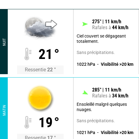
275
°
11
km/h
Rafales à
44
km/h
Ciel couvert se dégageant
NUIT
totalement.
21
°
Sans précipitations.
1022
hPa
Visibilité
>20
km
Ressentie
22
°
285
°
11
km/h
Rafales à
34
km/h
Ensoleillé malgré quelques
MATIN
nuages.
19
°
Sans précipitations.
1021
hPa
Visibilité
>20
km
Ressentie
17
°