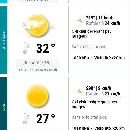
315
°
11
km/h
Rafales à
34
km/h
Ciel clair devenant peu
APRÈS-MIDI
nuageux.
32
°
Sans précipitations.
1020
hPa
Visibilité
>20
km
Ressentie
35
°
sous l’influence du soleil
290
°
8
km/h
Rafales à
27
km/h
Ciel clair malgré quelques
SOIR
nuages.
27
°
Sans précipitations.
1018
hPa
Visibilité
>20
km