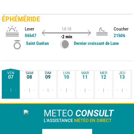
ÉPHÉMÉRIDE
Lever
14:18
Coucher
06h47
21h06
-2 min
Saint Gaétan
Dernier croissant de Lune
VEN
SAM
DIM
LUN
MAR
MER
JEU
07
08
09
10
11
12
13
-
-
-
-
-
-
-
-
-
-
-
-
-
-
METEO
CONSULT
L'ASSISTANCE
MÉTÉO EN DIRECT