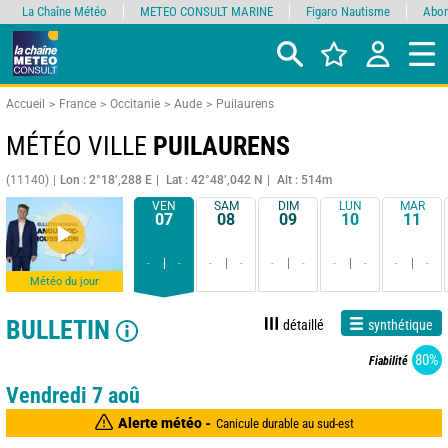
La Chaîne Météo
METEO CONSULT MARINE
Figaro Nautisme
Abon
Accueil
France
Occitanie
Aude
Puilaurens
MÉTÉO VILLE
PUILAURENS
(11140)
Lon : 2°18’,288 E
Lat : 42°48’,042 N
Alt : 514m
VEN
SAM
DIM
LUN
MAR
07
08
09
10
11
-
-
-
-
-
-
-
-
-
-
Météo du jour
BULLETIN
détaillé
synthétique
80%
Fiabilité
Vendredi 7 aoû
Alerte météo -
Canicule durable au sud-est