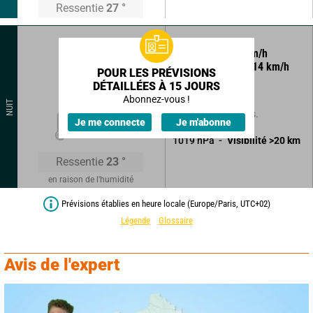
Ressentie
27
°
235
°
5
km/h
Rafales à
14
km/h
POUR LES PRÉVISIONS
DÉTAILLÉES À 15 JOURS
Ciel clair.
Abonnez-vous !
NUIT
Sans précipitations.
21
°
Je me connecte
Je m'abonne
1019
hPa
Visibilité
>20
km
Ressentie
23
°
en raison de l'humidité
Prévisions établies en heure locale (Europe/Paris, UTC+02)
Légende
Glossaire
Avis de l'expert