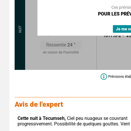
Rafales à
Ces prévis
POUR LES PRÉV
Ciel très nuage
Possibilité d'av
21
°
NUIT
Je me c
1017
hPa
Vi
Ressentie
24
°
en raison de l'humidité
Prévisions étab
Avis de l'expert
Cette nuit à Tecumseh,
 Ciel peu nuageux se couvrant 
progressivement. Possibilité de quelques gouttes. Vent 