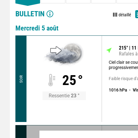
BULLETIN
détaillé
Mercredi 5 août
215
°
11
Rafales à
Ciel clair se co
progressivemen
25
°
SOIR
Faible risque d
1016
hPa
Vi
Ressentie
23
°
305
°
5
k