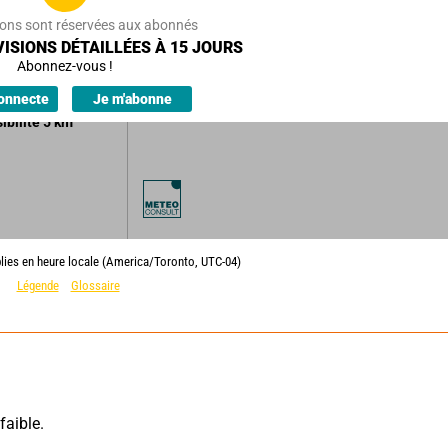
12
km/h
ions sont réservées aux abonnés
ISIONS DÉTAILLÉES À 15 JOURS
ux à couvert.
Abonnez-vous !
erses.
onnecte
Je m'abonne
sibilité
5
km
lies en heure locale (America/Toronto, UTC-04)
Légende
Glossaire
faible.