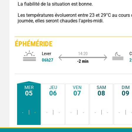
La fiabilité de la situation est bonne.
Les températures évolueront entre 23 et 29°C au cours d
journée, elles seront chaudes l'après-midi.
ÉPHÉMÉRIDE
Lever
14:20
C
06h27
2
-2 min
MER
JEU
VEN
SAM
DIM
05
06
07
08
09
-
-
-
-
-
-
-
-
-