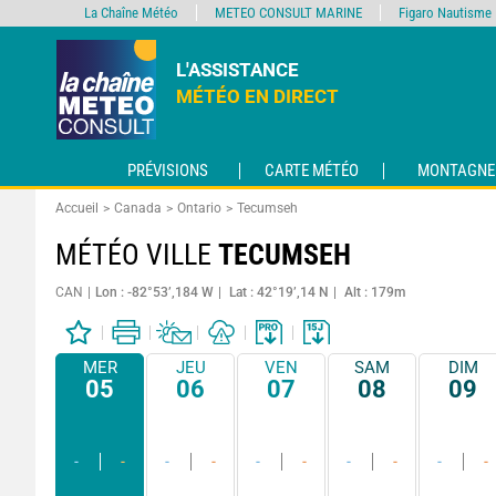
La Chaîne Météo
METEO CONSULT MARINE
Figaro Nautisme
L'ASSISTANCE
MÉTÉO EN DIRECT
PRÉVISIONS
CARTE MÉTÉO
MONTAGNE
Accueil
Canada
Ontario
Tecumseh
MÉTÉO VILLE
TECUMSEH
CAN
Lon : -82°53’,184 W
Lat : 42°19’,14 N
Alt : 179m
MER
JEU
VEN
SAM
DIM
05
06
07
08
09
-
-
-
-
-
-
-
-
-
-