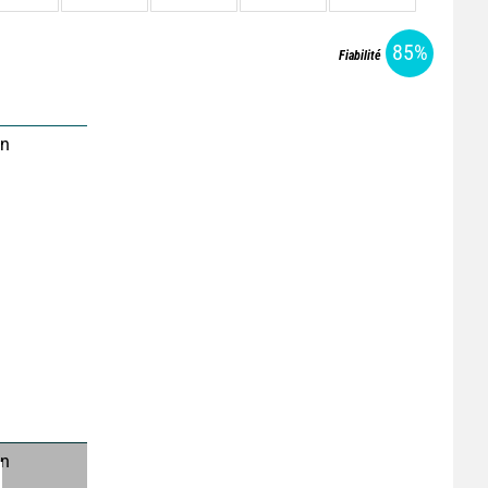
85%
Fiabilité
on
on