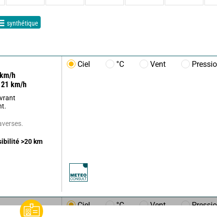
synthétique
Ciel
°C
Vent
Pressi
km/h
21
km/h
uvrant
t.
'averses.
sibilité
>20
km
Ciel
°C
Vent
Pressi
m/h