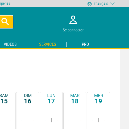
empéries
FRANÇAIS
Se connecter
VIDÉOS
SERVICES
PRO
SAM
DIM
LUN
MAR
MER
15
16
17
18
19
-
-
-
-
-
-
-
-
-