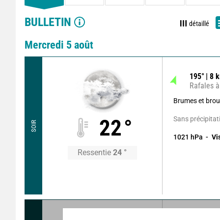
BULLETIN
détaillé
Mercredi 5 août
195
°
8
k
Rafales à
Brumes et broui
Sans précipitat
22
°
SOIR
1021
hPa
Vi
Ressentie
24
°
205
°
7
k