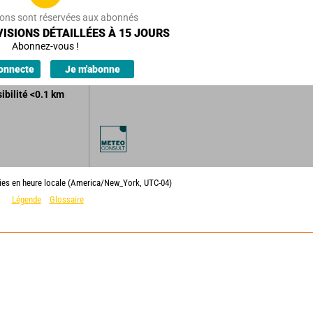
25
km/h
ions sont réservées aux abonnés
illards souvent
ISIONS DÉTAILLÉES À 15 JOURS
stants.
Abonnez-vous !
'averses.
onnecte
Je m'abonne
sibilité
<0.1
km
lies en heure locale (America/New_York, UTC-04)
Légende
Glossaire