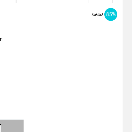
85%
Fiabilité
on
on