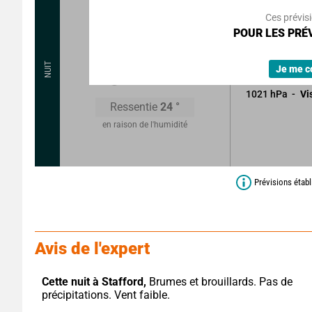
Rafales à
Ces prévis
Attention! Brou
POUR LES PRÉV
denses et persi
21
°
NUIT
Faible risque d
Je me c
1021
hPa
Vi
Ressentie
24
°
en raison de l'humidité
Prévisions étab
Avis de l'expert
Cette nuit à Stafford,
 Brumes et brouillards. Pas de 
précipitations. Vent faible.