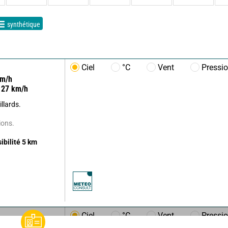
synthétique
Ciel
°C
Vent
Pressi
m/h
27
km/h
llards.
ions.
sibilité
5
km
Ciel
°C
Vent
Pressi
m/h