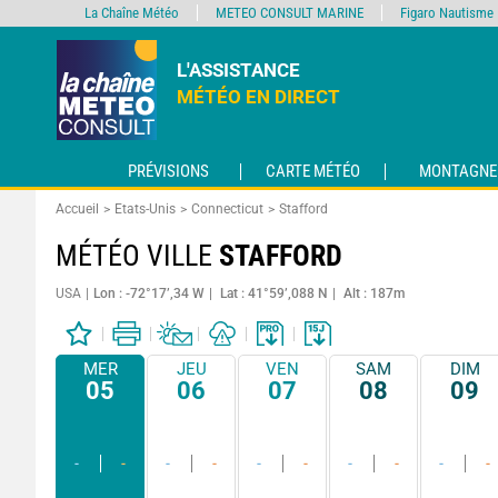
La Chaîne Météo
METEO CONSULT MARINE
Figaro Nautisme
L'ASSISTANCE
MÉTÉO EN DIRECT
PRÉVISIONS
CARTE MÉTÉO
MONTAGNE
Accueil
Etats-Unis
Connecticut
Stafford
MÉTÉO VILLE
STAFFORD
USA
Lon : -72°17’,34 W
Lat : 41°59’,088 N
Alt : 187m
MER
JEU
VEN
SAM
DIM
05
06
07
08
09
-
-
-
-
-
-
-
-
-
-