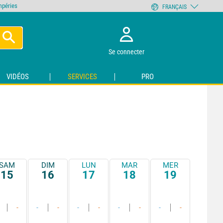
empéries
FRANÇAIS
Se connecter
VIDÉOS
SERVICES
PRO
SAM
DIM
LUN
MAR
MER
15
16
17
18
19
-
-
-
-
-
-
-
-
-