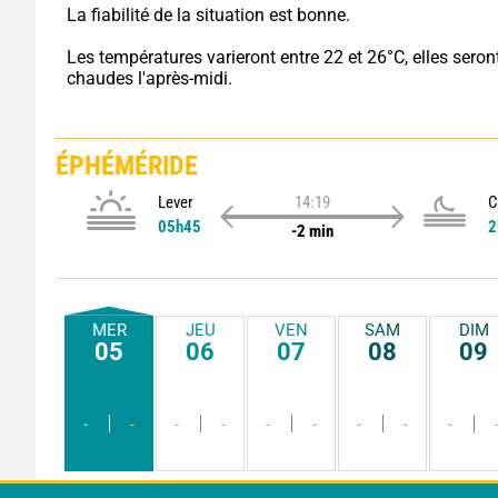
La fiabilité de la situation est bonne.
Les températures varieront entre 22 et 26°C, elles seront
chaudes l'après-midi.
ÉPHÉMÉRIDE
Lever
14:19
C
05h45
2
-2 min
MER
JEU
VEN
SAM
DIM
05
06
07
08
09
-
-
-
-
-
-
-
-
-