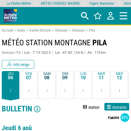
La Chaîne Météo
METEO CONSULT MARINE
Figaro Nautisme
Abon
Accueil
Italie
Vallée d'Aoste
Gressan
Gressan
Pila
MÉTÉO STATION MONTAGNE
PILA
Gressan ITA
Lon : 7°19’,002 E
Lat : 45°40’,134 N
Alt : 1765m
Info neige
JEU
VEN
SAM
DIM
LUN
MAR
MER
06
07
08
09
10
11
12
-
-
-
-
-
-
-
-
-
-
-
-
-
-
BULLETIN
station
domaine
85%
Fiabilité
Jeudi 6 aoû