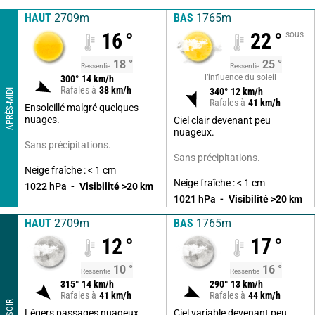
HAUT
2709m
BAS
1765m
16
°
22
°
sous
18
°
25
°
Ressentie
Ressentie
l’influence du soleil
300
°
14
km/h
Rafales à
38
km/h
340
°
12
km/h
APRÈS-MIDI
Rafales à
41
km/h
Ensoleillé malgré quelques
nuages.
Ciel clair devenant peu
nuageux.
Sans précipitations.
Sans précipitations.
Neige fraîche : < 1 cm
Neige fraîche : < 1 cm
1022
hPa
Visibilité
>20
km
1021
hPa
Visibilité
>20
km
HAUT
2709m
BAS
1765m
12
°
17
°
10
°
16
°
Ressentie
Ressentie
315
°
14
km/h
290
°
13
km/h
Rafales à
41
km/h
Rafales à
44
km/h
SOIR
Légers passages nuageux
Ciel variable devenant peu