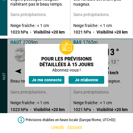
n'altérant pas le beau temps.
nuageux.
Sans précipitations.
Sans précipitations.
Neige fraîche : < 1 cm
Neige fraîche : < 1 cm
1023
hPa
Visibilité
>20
km
1021
hPa
Visibilité
>20
km
HAUT
2709m
BAS
1765m
8
°
13
°
POUR LES PRÉVISIONS
8
°
12
°
Ressentie
Ressentie
DÉTAILLÉES À 15 JOURS
95
°
1
km/h
170
°
7
km/h
Abonnez-vous !
Rafales à
15
km/h
Rafales à
20
km/h
NUIT
Je me connecte
Je m'abonne
Beau temps peu nuageux.
Beau temps peu nuageux.
Sans précipitations.
Sans précipitations.
Neige fraîche : < 1 cm
Neige fraîche : < 1 cm
1023
hPa
Visibilité
>20
km
1021
hPa
Visibilité
>20
km
Prévisions établies en heure locale (Europe/Rome, UTC+02)
Légende
Glossaire