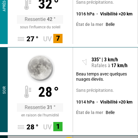
APRÈS-MIDI
32
°
Sans précipitations.
1016
hPa
Visibilité
>20
km
Ressentie
42
°
Belle
État de la mer
sous l’influence du soleil
7
27
°
UV
335
°
3
km/h
Rafales à
17
km/h
Beau temps avec quelques
nuages élevés.
28
°
SOIR
Sans précipitations.
1014
hPa
Visibilité
>20
km
Ressentie
31
°
Belle
État de la mer
en raison de l'humidité
1
28
°
UV