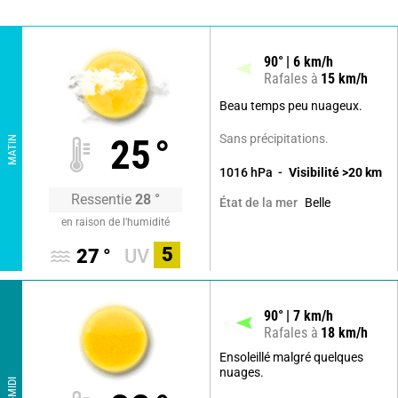
90
°
6
km/h
Rafales à
15
km/h
Beau temps peu nuageux.
Sans précipitations.
25
°
MATIN
1016
hPa
Visibilité
>20
km
Ressentie
28
°
Belle
État de la mer
en raison de l'humidité
5
27
°
UV
90
°
7
km/h
Rafales à
18
km/h
Ensoleillé malgré quelques
nuages.