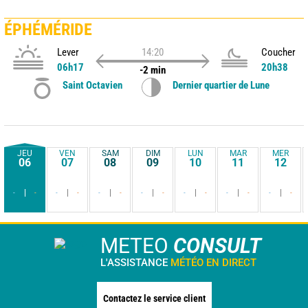
ÉPHÉMÉRIDE
Lever
14:20
Coucher
06h17
20h38
-2 min
Saint Octavien
Dernier quartier de Lune
JEU
VEN
SAM
DIM
LUN
MAR
MER
06
07
08
09
10
11
12
-
-
-
-
-
-
-
-
-
-
-
-
-
-
METEO
CONSULT
L'ASSISTANCE
MÉTÉO EN DIRECT
Contactez le service client