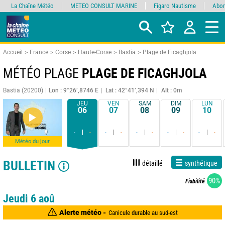
La Chaîne Météo
METEO CONSULT MARINE
Figaro Nautisme
Abon
Accueil
France
Corse
Haute-Corse
Bastia
Plage de Ficaghjola
MÉTÉO PLAGE
PLAGE DE FICAGHJOLA
Bastia (20200)
Lon : 9°26’,8746 E
Lat : 42°41’,394 N
Alt : 0m
JEU
VEN
SAM
DIM
LUN
06
07
08
09
10
-
-
-
-
-
-
-
-
-
-
Météo du jour
BULLETIN
détaillé
synthétique
90%
Fiabilité
Jeudi 6 aoû
Alerte météo -
Canicule durable au sud-est