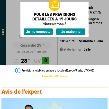
190
°
5
km/h
Rafales à
14
km/h
POUR LES PRÉVISIONS
DÉTAILLÉES À 15 JOURS
Légers passages nuageux
n'altérant pas le beau temps.
Abonnez-vous !
25
°
NUIT
Je me connecte
Je m'abonne
Sans précipitations.
1014
hPa
Visibilité
15
km
Ressentie
29
°
Belle
État de la mer
en raison de l'humidité
0
28
°
UV
Prévisions établies en heure locale (Europe/Paris, UTC+02)
Légende
Glossaire
Avis de l'expert